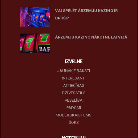
VAI SPĒLĒT ĀRZEMJU KAZINO IR
DROŠI?
10 novembris, 2025
ĀRZEMJU KAZINO NĀKOTNE LATVIJĀ
10 novembris, 2025
IZVĒLNE
JAUNĀKIE RAKSTI
INTERESANTI
ATTIECĪBAS
DZĪVESSTILS
VESELĪBA
PADOMI
MODE&SKAISTUMS
ŠOKS