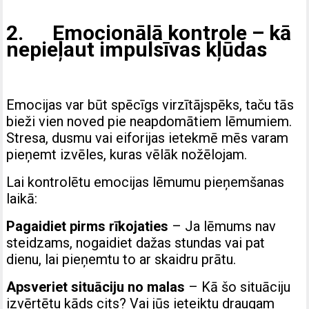
2. Emocionālā kontrole – kā
nepieļaut impulsīvas kļūdas
Emocijas var būt spēcīgs virzītājspēks, taču tās
bieži vien noved pie neapdomātiem lēmumiem.
Stresa, dusmu vai eiforijas ietekmē mēs varam
pieņemt izvēles, kuras vēlāk nožēlojam.
Lai kontrolētu emocijas lēmumu pieņemšanas
laikā:
Pagaidiet pirms rīkojaties
– Ja lēmums nav
steidzams, nogaidiet dažas stundas vai pat
dienu, lai pieņemtu to ar skaidru prātu.
Apsveriet situāciju no malas
– Kā šo situāciju
izvērtētu kāds cits? Vai jūs ieteiktu draugam