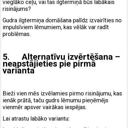
vieglāko ceļu, vai tas ilgtermiņā būs labākais
risinājums?
Gudra ilgtermiņa domāšana palīdz izvairīties no
impulsīviem lēmumiem, kas vēlāk var radīt
problēmas.
5. Alternatīvu izvērtēšana –
neapstājieties pie pirmā
varianta
Bieži vien mēs izvēlamies pirmo risinājumu, kas
ienāk prātā, taču gudrs lēmumu pieņēmējs
vienmēr apsver vairākas iespējas.
Lai atrastu labāko variantu: