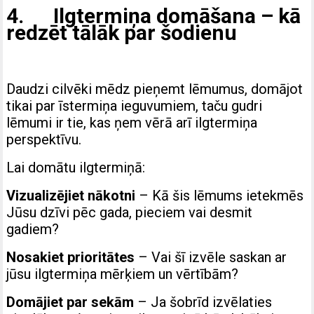
4. Ilgtermiņa domāšana – kā
redzēt tālāk par šodienu
Daudzi cilvēki mēdz pieņemt lēmumus, domājot
tikai par īstermiņa ieguvumiem, taču gudri
lēmumi ir tie, kas ņem vērā arī ilgtermiņa
perspektīvu.
Lai domātu ilgtermiņā:
Vizualizējiet nākotni
– Kā šis lēmums ietekmēs
Jūsu dzīvi pēc gada, pieciem vai desmit
gadiem?
Nosakiet prioritātes
– Vai šī izvēle saskan ar
jūsu ilgtermiņa mērķiem un vērtībām?
Domājiet par sekām
– Ja šobrīd izvēlaties