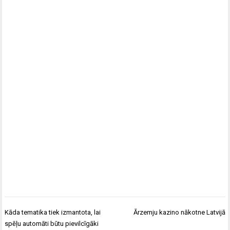
Ziņu
Kāda tematika tiek izmantota, lai
Ārzemju kazino nākotne Latvijā
izvēlne
spēļu automāti būtu pievilcīgāki