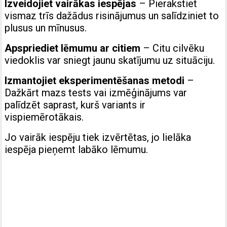
Izveidojiet vairākas iespējas
– Pierakstiet
vismaz trīs dažādus risinājumus un salīdziniet to
plusus un mīnusus.
Apspriediet lēmumu ar citiem
– Citu cilvēku
viedoklis var sniegt jaunu skatījumu uz situāciju.
Izmantojiet eksperimentēšanas metodi
–
Dažkārt mazs tests vai izmēģinājums var
palīdzēt saprast, kurš variants ir
vispiemērotākais.
Jo vairāk iespēju tiek izvērtētas, jo lielāka
iespēja pieņemt labāko lēmumu.