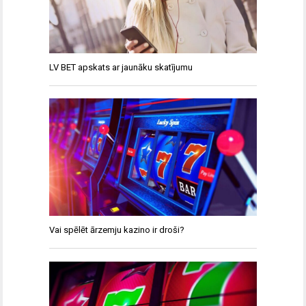
LV BET apskats ar jaunāku skatījumu
Vai spēlēt ārzemju kazino ir droši?