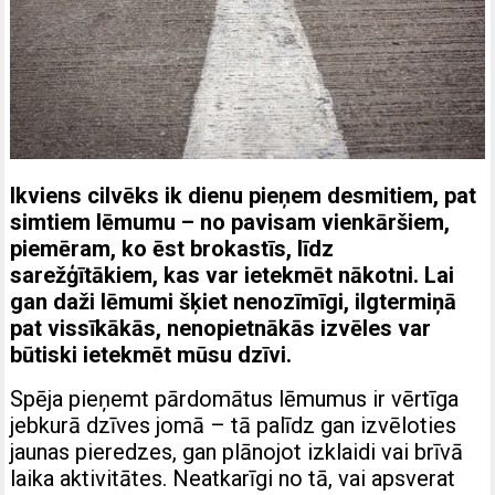
Ikviens cilvēks ik dienu pieņem desmitiem, pat
simtiem lēmumu – no pavisam vienkāršiem,
piemēram, ko ēst brokastīs, līdz
sarežģītākiem, kas var ietekmēt nākotni. Lai
gan daži lēmumi šķiet nenozīmīgi, ilgtermiņā
pat vissīkākās, nenopietnākās izvēles var
būtiski ietekmēt mūsu dzīvi.
Spēja pieņemt pārdomātus lēmumus ir vērtīga
jebkurā dzīves jomā – tā palīdz gan izvēloties
jaunas pieredzes, gan plānojot izklaidi vai brīvā
laika aktivitātes. Neatkarīgi no tā, vai apsverat