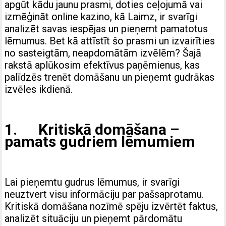
apgūt kādu jaunu prasmi, doties ceļojumā vai
izmēģināt online kazino, kā
Laimz
, ir svarīgi
analizēt savas iespējas un pieņemt pamatotus
lēmumus. Bet kā attīstīt šo prasmi un izvairīties
no sasteigtām, neapdomātām izvēlēm? Šajā
rakstā aplūkosim efektīvus paņēmienus, kas
palīdzēs trenēt domāšanu un pieņemt gudrākas
izvēles ikdienā.
1. Kritiskā domāšana –
pamats gudriem lēmumiem
Lai pieņemtu gudrus lēmumus, ir svarīgi
neuztvert visu informāciju par pašsaprotamu.
Kritiskā domāšana nozīmē spēju izvērtēt faktus,
analizēt situāciju un pieņemt pārdomātu