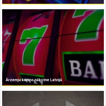
Ārzemju kazino nākotne Latvijā