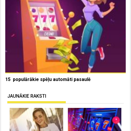
15 populārākie spēļu automāti pasaulē
JAUNĀKIE RAKSTI