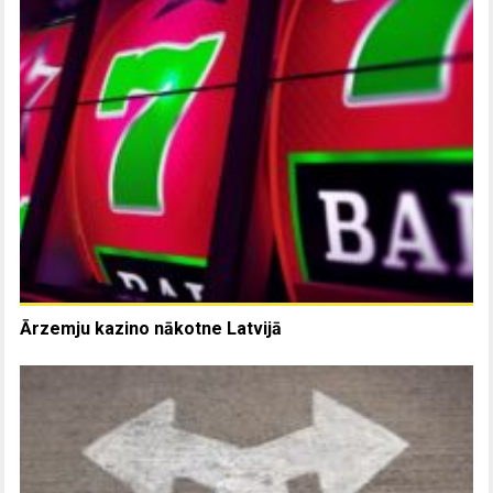
Ārzemju kazino nākotne Latvijā