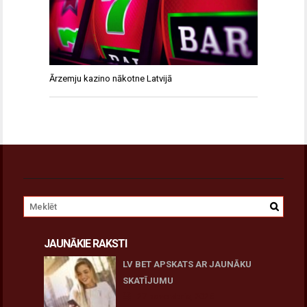
Ārzemju kazino nākotne Latvijā
JAUNĀKIE RAKSTI
LV BET APSKATS AR JAUNĀKU
SKATĪJUMU
27 novembris, 2025