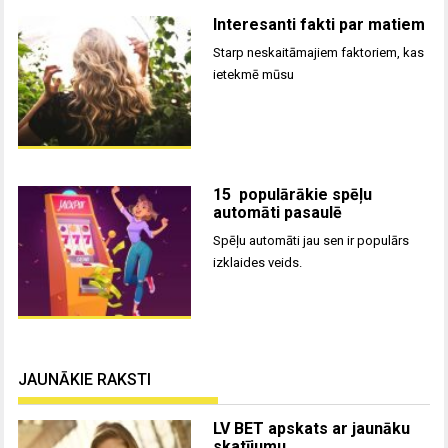
Interesanti fakti par matiem
Starp neskaitāmajiem faktoriem, kas
ietekmē mūsu
15 populārākie spēļu
automāti pasaulē
Spēļu automāti jau sen ir populārs
izklaides veids.
JAUNĀKIE RAKSTI
LV BET apskats ar jaunāku
skatījumu