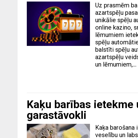
Uz prasmēm bals
azartspēļu pasa
unikālie spēļu a
online kazino, 
lēmumiem ietekm
spēļu automātie
balstīti spēļu 
azartspēļu veids
un lēmumiem,…
Kaķu barības ietekme 
garastāvokli
Kaķa barošana i
veselību un lab