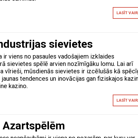
LASĪT VAI
dustrijas sievietes
a ir viens no pasaules vadošajiem izklaides
ā sievietes spēlē arvien nozīmīgāku lomu. Lai arī
a vīrieši, mūsdienās sievietes ir izcēlušās kā spēc
t jaunas tendences un inovācijas gan fiziskajos kazi
ine kazino.
LASĪT VAI
ar Azartspēlēm