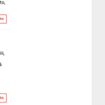
to,
RĀK
li,
ā
RĀK