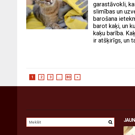
garastāvokli, ka
slimības un uzv
barošana ietekmē
barot kaķi, un k
kaķu barība. Ka
ir atšķirīgs, un 
1
2
3
…
80
»
JAUN