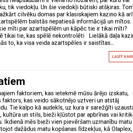
ess neapšaubāmi ir viena no nozarēm, par kuru var
ēku, tik viedokļu. Un šie viedokļi būtiski atšķiras. To
dažkārt cilvēku domas par klasiskajiem kazino kā arī
zartspēlēm balstās nepatiesā informācijā un mītos
ākie mīti par azartspēlēm un kāpēc tie ir tikai mīti?
 tikai tie, kas spēlē nekontrolēti Lielākā daļa kaz
nās to, ka visa veida azartspēles ir saistītas…
LASĪT VAI
matiem
ajiem faktoriem, kas ietekmē mūsu ārējo izskatu,
 faktors, kas veido sākotnējo uztveri un atstāj
du. Tie kalpo kā audekls, uz kura ir sarežģīti uzaust
kultūra un stils, bieži kļūstot par apbrīnas vai kriti
u. Ikdienā mēs bieži vien pievēršam uzmanību matu
tojot dažādus matu kopšanas līdzekļus, kā Olaplex,