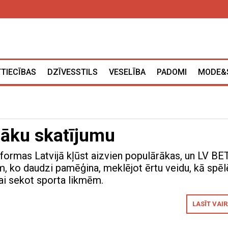
TTIECĪBAS
DZĪVESSTILS
VESELĪBA
PADOMI
MODE&
nāku skatījumu
tformas Latvijā kļūst aizvien populārākas, un LV BET
m, ko daudzi pamēģina, meklējot ērtu veidu, kā spēl
ai sekot sporta likmēm.
LASĪT VAI