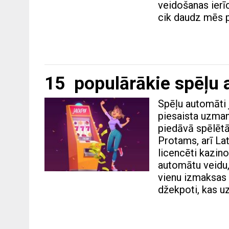
veidošanas ierīc
cik daudz mēs 
15 populārākie spēļu 
Spēļu automāti j
piesaista uzman
piedāvā spēlētā
Protams, arī Lat
licencēti kazin
automātu veidu, 
vienu izmaksas l
džekpoti, kas uz