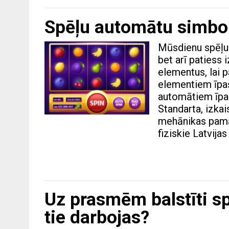
Spēļu automātu simbol
Mūsdienu spēļu 
bet arī patiess 
elementus, lai p
elementiem īpašu
automātiem īpaš
Standarta, izkai
mehānikas pamat
fiziskie Latvija
Uz prasmēm balstīti sp
tie darbojas?