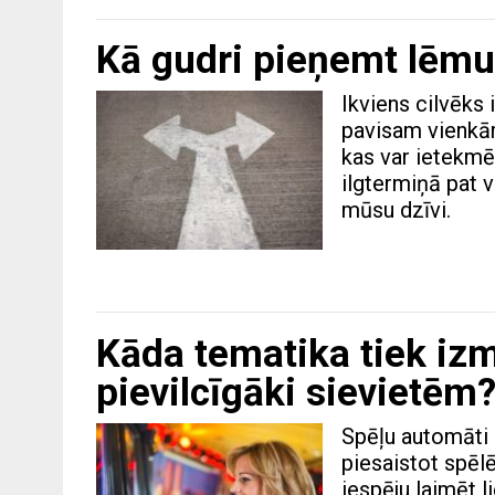
Kā gudri pieņemt lēm
Ikviens cilvēks
pavisam vienkār
kas var ietekmē
ilgtermiņā pat 
mūsu dzīvi.
Kāda tematika tiek izm
pievilcīgāki sievietēm
Spēļu automāti 
piesaistot spēl
iespēju laimēt 