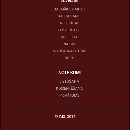
IZVĒLNE
JAUNĀKIE RAKSTI
INTERESANTI
ATTIECĪBAS
DZĪVESSTILS
VESELĪBA
PADOMI
MODE&SKAISTUMS
ŠOKS
NOTEIKUMI
LIETOŠANA
KOMENTĒŠANA
PRIVĀTUMS
© IMS, 2014
|
Profitmag by