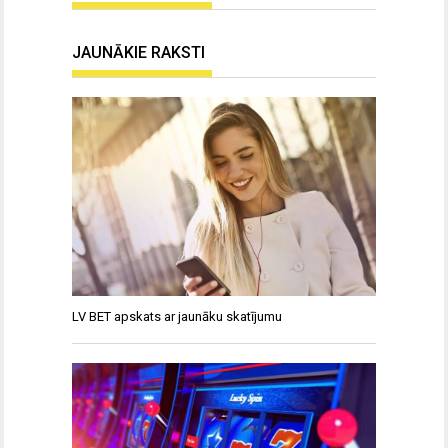
JAUNĀKIE RAKSTI
LV BET apskats ar jaunāku skatījumu