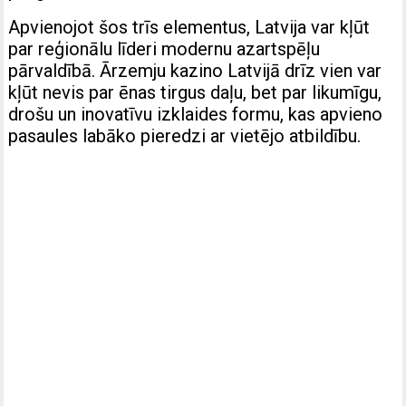
Apvienojot šos trīs elementus, Latvija var kļūt
par reģionālu līderi modernu azartspēļu
pārvaldībā. Ārzemju kazino Latvijā drīz vien var
kļūt nevis par ēnas tirgus daļu, bet par likumīgu,
drošu un inovatīvu izklaides formu, kas apvieno
pasaules labāko pieredzi ar vietējo atbildību.