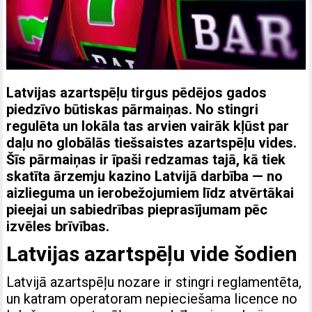
Latvijas azartspēļu tirgus pēdējos gados
piedzīvo būtiskas pārmaiņas. No stingri
regulēta un lokāla tas arvien vairāk kļūst par
daļu no globālās tiešsaistes azartspēļu vides.
Šīs pārmaiņas ir īpaši redzamas tajā, kā tiek
skatīta
ārzemju kazino Latvijā
darbība — no
aizlieguma un ierobežojumiem līdz atvērtākai
pieejai un sabiedrības pieprasījumam pēc
izvēles brīvības.
Latvijas azartspēļu vide šodien
Latvijā azartspēļu nozare ir stingri reglamentēta,
un katram operatoram nepieciešama licence no