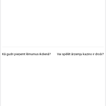
Ziņu
Kā gudri pieņemt lēmumus ikdienā?
Vai spēlēt ārzemju kazino ir droši?
izvēlne