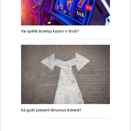
Vai spēlēt ārzemju kazino ir droši?
Kā gudri pieņemt lēmumus ikdienā?