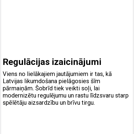
Regulācijas izaicinājumi
Viens no lielākajiem jautājumiem ir tas, kā
Latvijas likumdošana pielāgosies šīm
pārmaiņām. Šobrīd tiek veikti soļi, lai
modernizētu regulējumu un rastu līdzsvaru starp
spēlētāju aizsardzību un brīvu tirgu.