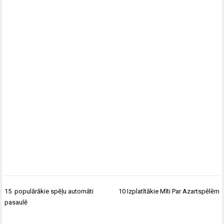
Ziņu
15 populārākie spēļu automāti
10 Izplatītākie Mīti Par Azartspēlēm
izvēlne
pasaulē