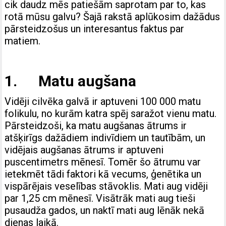
cik daudz mēs patiešām saprotam par to, kas
rotā mūsu galvu? Šajā rakstā aplūkosim dažādus
pārsteidzošus un interesantus faktus par
matiem.
1. Matu augšana
Vidēji cilvēka galvā ir aptuveni 100 000 matu
folikulu, no kurām katra spēj saražot vienu matu.
Pārsteidzoši, ka matu augšanas ātrums ir
atšķirīgs dažādiem indivīdiem un tautībām, un
vidējais augšanas ātrums ir aptuveni
puscentimetrs mēnesī. Tomēr šo ātrumu var
ietekmēt tādi faktori kā vecums, ģenētika un
vispārējais veselības stāvoklis. Mati aug vidēji
par 1,25 cm mēnesī. Visātrāk mati aug tieši
pusaudža gados, un naktī mati aug lēnāk nekā
dienas laikā.