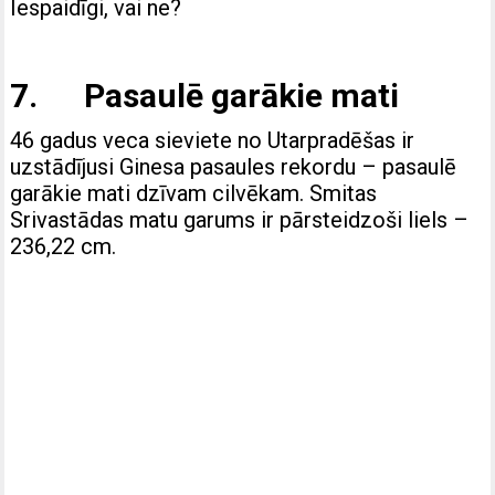
Iespaidīgi, vai ne?
7. Pasaulē garākie mati
46 gadus veca sieviete no Utarpradēšas ir
uzstādījusi Ginesa pasaules rekordu – pasaulē
garākie mati dzīvam cilvēkam. Smitas
Srivastādas matu garums ir pārsteidzoši liels –
236,22 cm.