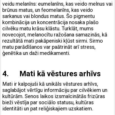
veidu melanīns: eumelanīns, kas veido melnus vai
brūnus matus, un feomelanīns, kas veido
sarkanus vai blondus matus. Šo pigmentu
kombinācija un koncentrācija nosaka plašo
cilvēku matu krāsu klāstu. Turklāt, mums
novecojot, melanocītu ražošana samazinās, kā
rezultātā mati pakāpeniski kļūst sirmi. Sirmo
matu parādīšanos var paātrināt arī stress,
ģenētika un daži medikamenti.
4. Mati kā vēstures arhīvs
Mati ir kalpojuši kā unikāls vēstures arhīvs,
saglabājot vērtīgu informāciju par cilvēkiem un
kultūrām. Senos laikos izsmalcinātās frizūras
bieži vēstīja par sociālo statusu, kultūras
identitāti un pat reliģiskajiem uzskatiem.