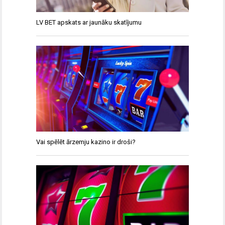
LV BET apskats ar jaunāku skatījumu
Vai spēlēt ārzemju kazino ir droši?