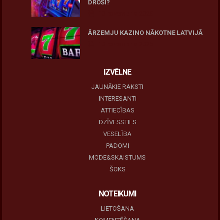
DROŠI?
10 novembris, 2025
ĀRZEMJU KAZINO NĀKOTNE LATVIJĀ
10 novembris, 2025
IZVĒLNE
JAUNĀKIE RAKSTI
INTERESANTI
ATTIECĪBAS
DZĪVESSTILS
VESELĪBA
PADOMI
MODE&SKAISTUMS
ŠOKS
NOTEIKUMI
LIETOŠANA