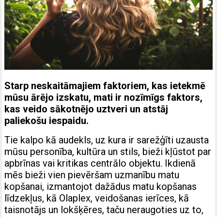
Starp neskaitāmajiem faktoriem, kas ietekmē
mūsu ārējo izskatu, mati ir nozīmīgs faktors,
kas veido sākotnējo uztveri un atstāj
paliekošu iespaidu.
Tie kalpo kā audekls, uz kura ir sarežģīti uzausta
mūsu personība, kultūra un stils, bieži kļūstot par
apbrīnas vai kritikas centrālo objektu. Ikdienā
mēs bieži vien pievēršam uzmanību matu
kopšanai, izmantojot dažādus matu kopšanas
līdzekļus, kā
Olaplex
, veidošanas ierīces, kā
taisnotājs un lokšķēres, taču neraugoties uz to,