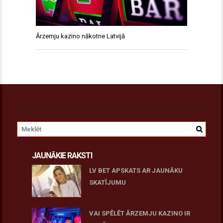
Ārzemju kazino nākotne Latvijā
JAUNĀKIE RAKSTI
LV BET APSKATS AR JAUNĀKU
SKATĪJUMU
27 novembris, 2025
VAI SPĒLĒT ĀRZEMJU KAZINO IR