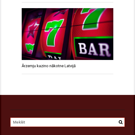
Ārzemju kazino nākotne Latvijā