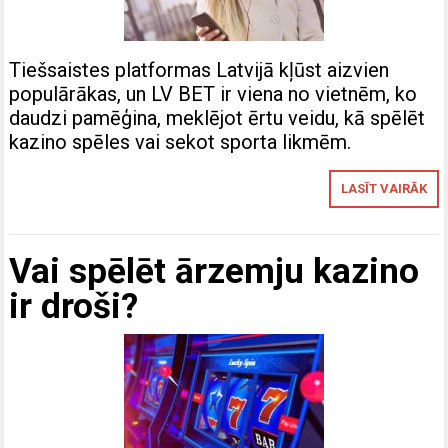
Tiešsaistes platformas Latvijā kļūst aizvien
populārākas, un LV BET ir viena no vietnēm, ko
daudzi pamēģina, meklējot ērtu veidu, kā spēlēt
kazino spēles vai sekot sporta likmēm.
LASĪT VAIRĀK
Vai spēlēt ārzemju kazino
ir droši?