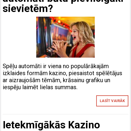
sievietēm?
Spēļu automāti ir viena no populārākajām
izklaides formām kazino, piesaistot spēlētājus
ar aizraujošām tēmām, krāsainu grafiku un
iespēju laimēt lielas summas.
LASĪT VAIRĀK
Ietekmīgākās Kazino