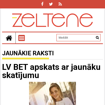
JAUNĀKIE RAKSTI
LV BET apskats ar jaunāku
skatījumu