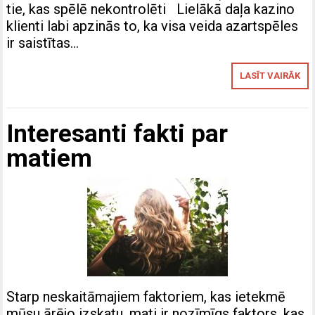
tie, kas spēlē nekontrolēti Lielākā daļa kazino
klienti labi apzinās to, ka visa veida azartspēles
ir saistītas…
LASĪT VAIRĀK
Interesanti fakti par
matiem
Starp neskaitāmajiem faktoriem, kas ietekmē
mūsu ārējo izskatu, mati ir nozīmīgs faktors, kas