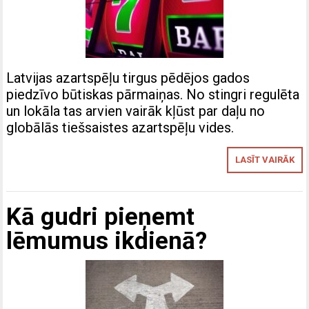
Latvijas azartspēļu tirgus pēdējos gados
piedzīvo būtiskas pārmaiņas. No stingri regulēta
un lokāla tas arvien vairāk kļūst par daļu no
globālās tiešsaistes azartspēļu vides.
LASĪT VAIRĀK
Kā gudri pieņemt
lēmumus ikdienā?