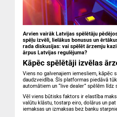
Arvien vairāk Latvijas spēlētāju pēdējo
spēļu izvēli, lielākus bonusus un ērtāk
rada diskusijas: vai spēlēt
ārzemju kaz
ārpus Latvijas regulējuma?
Kāpēc spēlētāji izvēlas ār
Viens no galvenajiem iemesliem, kāpēc sp
daudzveidība. Šīs platformas piedāvā tū
automātiem un “live dealer” spēlēm līdz 
Vēl viens būtisks faktors ir elastība ma
valūtu klāstu, tostarp eiro, dolārus un pat
iemaksas un izmaksas bez banku starpni