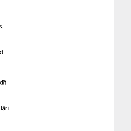
s.
ot
dīt
lāri