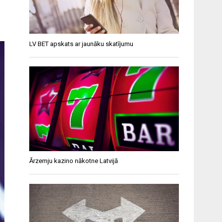
LV BET apskats ar jaunāku skatījumu
Ārzemju kazino nākotne Latvijā