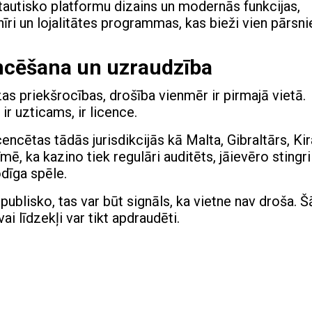
tautisko platformu dizains un modernās funkcijas,
īri un lojalitātes programmas, kas bieži vien pārsn
encēšana un uzraudzība
as priekšrocības, drošība vienmēr ir pirmajā vietā.
ir uzticams, ir licence.
cencētas tādās jurisdikcijās kā Malta, Gibraltārs, Ki
mē, ka kazino tiek regulāri auditēts, jāievēro stingri
dīga spēle.
publisko, tas var būt signāls, ka vietne nav droša. 
ai līdzekļi var tikt apdraudēti.