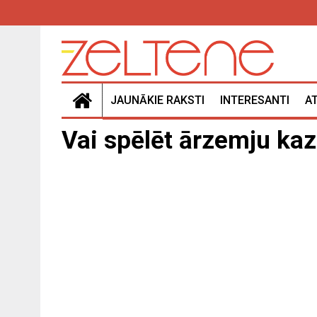
JAUNĀKIE RAKSTI
INTERESANTI
A
Vai spēlēt ārzemju kazi