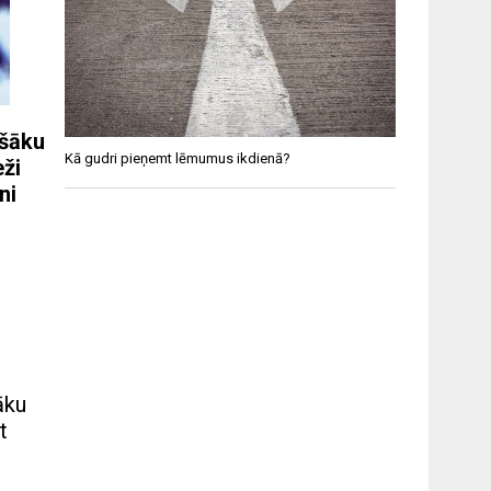
ašāku
Kā gudri pieņemt lēmumus ikdienā?
eži
ni
āku
t