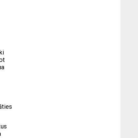
ki
ot
na
āties
tus
a