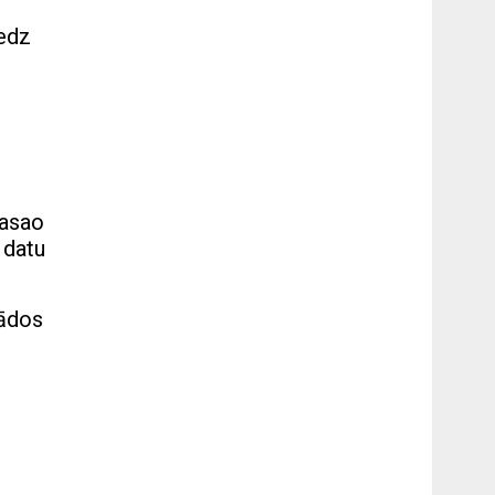
iedz
rasao
 datu
Šādos