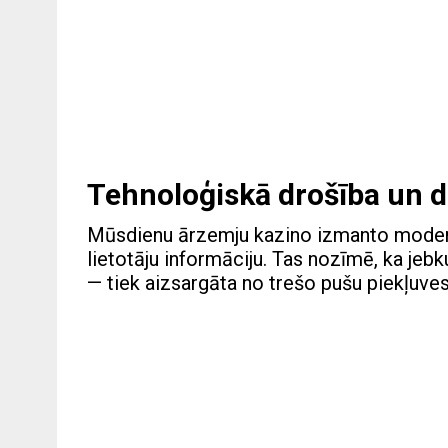
Tehnoloģiskā drošība un d
Mūsdienu ārzemju kazino izmanto moderna
lietotāju informāciju. Tas nozīmē, ka jeb
— tiek aizsargāta no trešo pušu piekļuves