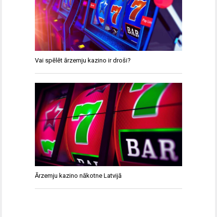
Vai spēlēt ārzemju kazino ir droši?
Ārzemju kazino nākotne Latvijā