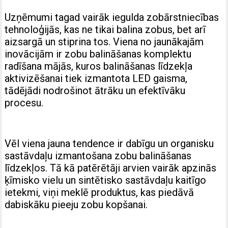
Uzņēmumi tagad vairāk iegulda zobārstniecības
tehnoloģijās, kas ne tikai balina zobus, bet arī
aizsargā un stiprina tos. Viena no jaunākajām
inovācijām ir zobu balināšanas komplektu
radīšana mājās, kuros balināšanas līdzekļa
aktivizēšanai tiek izmantota LED gaisma,
tādējādi nodrošinot ātrāku un efektīvāku
procesu.
Vēl viena jauna tendence ir dabīgu un organisku
sastāvdaļu izmantošana zobu balināšanas
līdzekļos. Tā kā patērētāji arvien vairāk apzinās
ķīmisko vielu un sintētisko sastāvdaļu kaitīgo
ietekmi, viņi meklē produktus, kas piedāvā
dabiskāku pieeju zobu kopšanai.