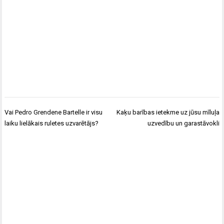
Ziņu
Vai Pedro Grendene Bartelle ir visu
Kaķu barības ietekme uz jūsu mīluļa
izvēlne
laiku lielākais ruletes uzvarētājs?
uzvedību un garastāvokli