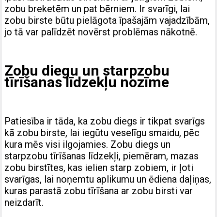
zobu breketēm un pat bērniem. Ir svarīgi, lai
zobu birste būtu pielāgota īpašajām vajadzībām,
jo tā var palīdzēt novērst problēmas nākotnē.
Zobu diegu un starpzobu
tīrīšanas līdzekļu nozīme
Patiesība ir tāda, ka zobu diegs ir tikpat svarīgs
kā zobu birste, lai iegūtu veselīgu smaidu, pēc
kura mēs visi ilgojamies. Zobu diegs un
starpzobu tīrīšanas līdzekļi, piemēram, mazas
zobu birstītes, kas ielien starp zobiem, ir ļoti
svarīgas, lai noņemtu aplikumu un ēdiena daļiņas,
kuras parastā zobu tīrīšana ar zobu birsti var
neizdarīt.