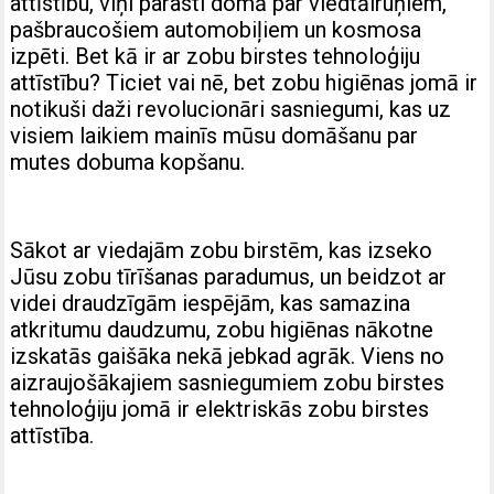
attīstību, viņi parasti domā par viedtālruņiem,
pašbraucošiem automobiļiem un kosmosa
izpēti. Bet kā ir ar zobu birstes tehnoloģiju
attīstību? Ticiet vai nē, bet zobu higiēnas jomā ir
notikuši daži revolucionāri sasniegumi, kas uz
visiem laikiem mainīs mūsu domāšanu par
mutes dobuma kopšanu.
Sākot ar viedajām zobu birstēm, kas izseko
Jūsu zobu tīrīšanas paradumus, un beidzot ar
videi draudzīgām iespējām, kas samazina
atkritumu daudzumu, zobu higiēnas nākotne
izskatās gaišāka nekā jebkad agrāk. Viens no
aizraujošākajiem sasniegumiem zobu birstes
tehnoloģiju jomā ir elektriskās zobu birstes
attīstība.