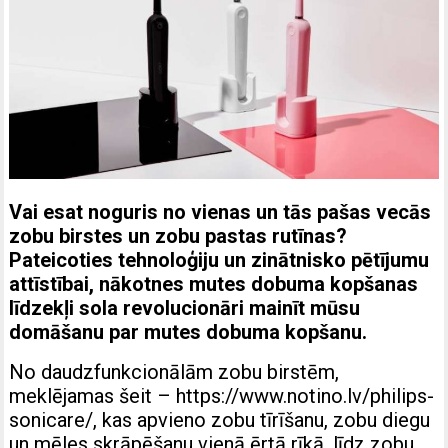
Vai esat noguris no vienas un tās pašas vecās
zobu birstes un zobu pastas rutīnas?
Pateicoties tehnoloģiju un zinātnisko pētījumu
attīstībai, nākotnes mutes dobuma kopšanas
līdzekļi sola revolucionāri mainīt mūsu
domāšanu par mutes dobuma kopšanu.
No daudzfunkcionālām zobu birstēm,
meklējamas šeit –
https://www.notino.lv/philips-
sonicare/
, kas apvieno zobu tīrīšanu, zobu diegu
un mēles skrāpēšanu vienā ērtā rīkā, līdz zobu