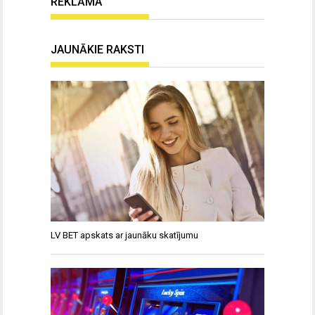
REKLĀMA
JAUNĀKIE RAKSTI
LV BET apskats ar jaunāku skatījumu