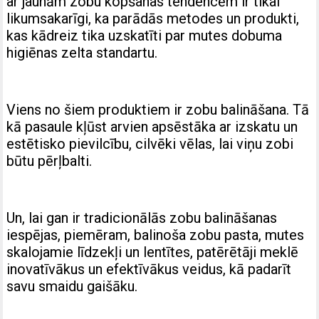
ar jaunām zobu kopšanas tendencēm ir tikai
likumsakarīgi, ka parādās metodes un produkti,
kas kādreiz tika uzskatīti par mutes dobuma
higiēnas zelta standartu.
Viens no šiem produktiem ir zobu balināšana. Tā
kā pasaule kļūst arvien apsēstāka ar izskatu un
estētisko pievilcību, cilvēki vēlas, lai viņu zobi
būtu pērļbalti.
Un, lai gan ir tradicionālās zobu balināšanas
iespējas, piemēram, balinoša zobu pasta, mutes
skalojamie līdzekļi un lentītes, patērētāji meklē
inovatīvākus un efektīvākus veidus, kā padarīt
savu smaidu gaišāku.