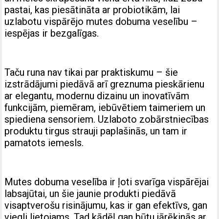
pastai, kas piesātināta ar probiotikām, lai
uzlabotu vispārējo mutes dobuma veselību –
iespējas ir bezgalīgas.
Taču runa nav tikai par praktiskumu – šie
izstrādājumi piedāvā arī greznuma pieskārienu
ar elegantu, modernu dizainu un inovatīvām
funkcijām, piemēram, iebūvētiem taimeriem un
spiediena sensoriem. Uzlaboto zobārstniecības
produktu tirgus strauji paplašinās, un tam ir
pamatots iemesls.
Mutes dobuma veselība ir ļoti svarīga vispārējai
labsajūtai, un šie jaunie produkti piedāvā
visaptverošu risinājumu, kas ir gan efektīvs, gan
viegli lietojams. Tad kādēļ gan būtu jārēķinās ar