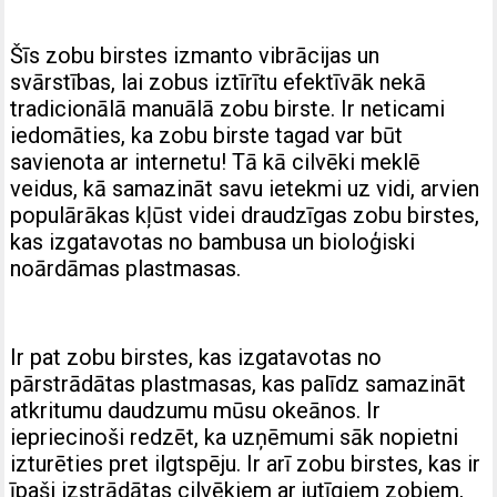
Šīs zobu birstes izmanto vibrācijas un
svārstības, lai zobus iztīrītu efektīvāk nekā
tradicionālā manuālā zobu birste. Ir neticami
iedomāties, ka zobu birste tagad var būt
savienota ar internetu! Tā kā cilvēki meklē
veidus, kā samazināt savu ietekmi uz vidi, arvien
populārākas kļūst videi draudzīgas zobu birstes,
kas izgatavotas no bambusa un bioloģiski
noārdāmas plastmasas.
Ir pat zobu birstes, kas izgatavotas no
pārstrādātas plastmasas, kas palīdz samazināt
atkritumu daudzumu mūsu okeānos. Ir
iepriecinoši redzēt, ka uzņēmumi sāk nopietni
izturēties pret ilgtspēju. Ir arī zobu birstes, kas ir
īpaši izstrādātas cilvēkiem ar jutīgiem zobiem,