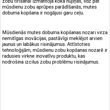
zobu tīrīšanai izmantoja koka nūjiņas, līdz pat
mūsdienu zobu aprūpes parādīšanās, mutes
dobuma kopšana ir nogājusi garu ceļu.
Mūsdienās mutes dobuma kopšanas nozari virza
nemitīgas inovācijas, pastāvīgi meklējot arvien
jaunus un labākus risinājumus. Attīstoties
tehnoloģijām, mūsdienu zobu kopšanas nozarē ir
radusies virkne inovatīvu produktu, kas
nodrošina izcilus zobu problēmu risinājumus.