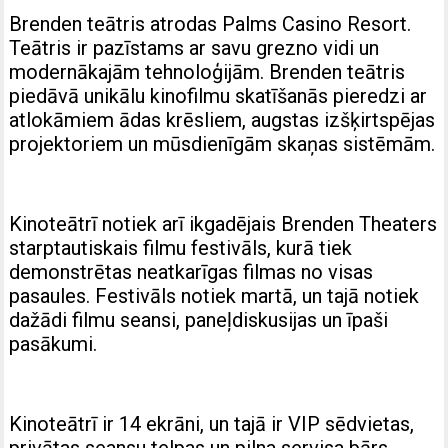
Brenden teātris atrodas Palms Casino Resort.
Teātris ir pazīstams ar savu grezno vidi un
modernākajām tehnoloģijām. Brenden teātris
piedāvā unikālu kinofilmu skatīšanās pieredzi ar
atlokāmiem ādas krēsliem, augstas izšķirtspējas
projektoriem un mūsdienīgām skaņas sistēmām.
Kinoteātrī notiek arī ikgadējais Brenden Theaters
starptautiskais filmu festivāls, kurā tiek
demonstrētas neatkarīgas filmas no visas
pasaules. Festivāls notiek martā, un tajā notiek
dažādi filmu seansi, paneļdiskusijas un īpaši
pasākumi.
Kinoteātrī ir 14 ekrāni, un tajā ir VIP sēdvietas,
privātas seansu telpas un pilna servisa bārs.