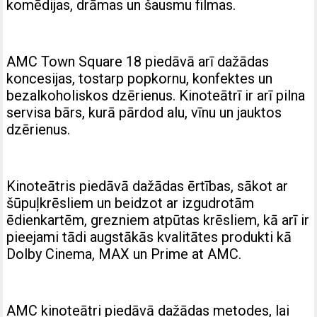
komēdijas, drāmas un šausmu filmas.
AMC Town Square 18 piedāvā arī dažādas
koncesijas, tostarp popkornu, konfektes un
bezalkoholiskos dzērienus. Kinoteātrī ir arī pilna
servisa bārs, kurā pārdod alu, vīnu un jauktos
dzērienus.
Kinoteātris piedāvā dažādas ērtības, sākot ar
šūpuļkrēsliem un beidzot ar izgudrotām
ēdienkartēm, grezniem atpūtas krēsliem, kā arī ir
pieejami tādi augstākās kvalitātes produkti kā
Dolby Cinema, MAX un Prime at AMC.
AMC kinoteātri piedāvā dažādas metodes, lai