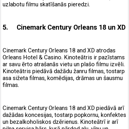
uzlabotu filmu skatīšanās pieredzi.
5. Cinemark Century Orleans 18 un XD
Cinemark Century Orleans 18 and XD atrodas
Orleans Hotel & Casino. Kinoteātris ir pazīstams
ar savu ērto atrašanās vietu un plašo filmu izvēli.
Kinoteātris piedāvā dažādu žanru filmas, tostarp
asa sižeta filmas, komēdijas, drāmas un šausmu
filmas.
Cinemark Century Orleans 18 and XD piedāvā arī
dažādas koncesijas, tostarp popkornu, konfektes
un bezalkoholiskos dzērienus. Kinoteātrī ir arī
pilna servisa bārs, kurā pārdod alu, vīnu un