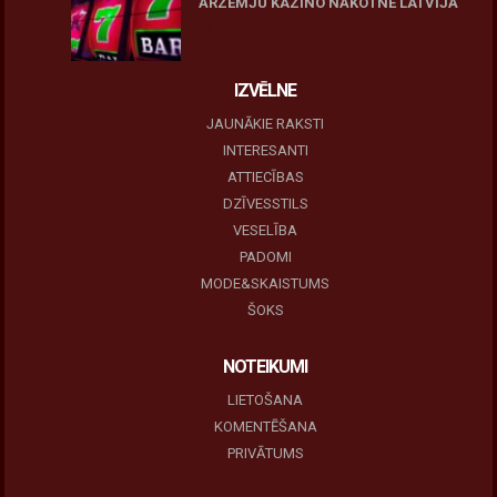
ĀRZEMJU KAZINO NĀKOTNE LATVIJĀ
10 novembris, 2025
IZVĒLNE
JAUNĀKIE RAKSTI
INTERESANTI
ATTIECĪBAS
DZĪVESSTILS
VESELĪBA
PADOMI
MODE&SKAISTUMS
ŠOKS
NOTEIKUMI
LIETOŠANA
KOMENTĒŠANA
PRIVĀTUMS