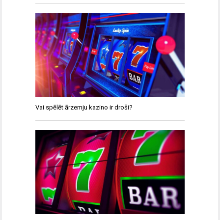
Vai spēlēt ārzemju kazino ir droši?