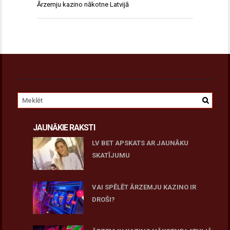
Ārzemju kazino nākotne Latvijā
JAUNĀKIE RAKSTI
LV BET APSKATS AR JAUNĀKU
SKATĪJUMU
27 novembris, 2025
VAI SPĒLĒT ĀRZEMJU KAZINO IR
DROŠI?
10 novembris, 2025