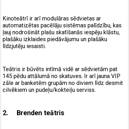
Kinoteātrī ir arī modulāras sēdvietas ar
automatizētas pacēlāju sistēmas palīdzību, kas
ļauj nodrošināt plašu skatīšanās iespēju klāstu,
plašāku izklaides piedāvājumu un plašāku
līdzjutēju iesaisti.
Teātris ir būvēts intīmā vidē ar sēdvietām pat
145 pēdu attālumā no skatuves. Ir arī jauna VIP
zāle ar banketēm grupām no diviem līdz desmit
cilvēkiem un pudeļu/kokteiļu serviss.
2. Brenden teātris