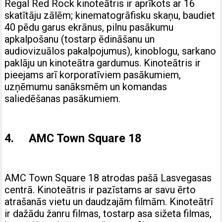
Regal Red Rock kinoteātris ir aprīkots ar 16
skatītāju zālēm; kinematogrāfisku skaņu, baudiet
40 pēdu garus ekrānus, pilnu pasākumu
apkalpošanu (tostarp ēdināšanu un
audiovizuālos pakalpojumus), kinoblogu, sarkano
paklāju un kinoteātra gardumus. Kinoteātris ir
pieejams arī korporatīviem pasākumiem,
uzņēmumu sanāksmēm un komandas
saliedēšanas pasākumiem.
4. AMC Town Square 18
AMC Town Square 18 atrodas pašā Lasvegasas
centrā. Kinoteātris ir pazīstams ar savu ērto
atrašanās vietu un daudzajām filmām. Kinoteātrī
ir dažādu žanru filmas, tostarp asa sižeta filmas,