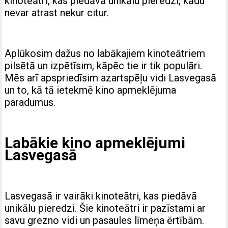
kinoteātri, kas piedāvā unikālu pieredzi, kādu
nevar atrast nekur citur.
Aplūkosim dažus no labākajiem kinoteātriem
pilsētā un izpētīsim, kāpēc tie ir tik populāri.
Mēs arī apspriedīsim azartspēļu vidi Lasvegasā
un to, kā tā ietekmē kino apmeklējuma
paradumus.
Labākie kino apmeklējumi
Lasvegasā
Lasvegasā ir vairāki kinoteātri, kas piedāvā
unikālu pieredzi. Šie kinoteātri ir pazīstami ar
savu grezno vidi un pasaules līmeņa ērtībām.