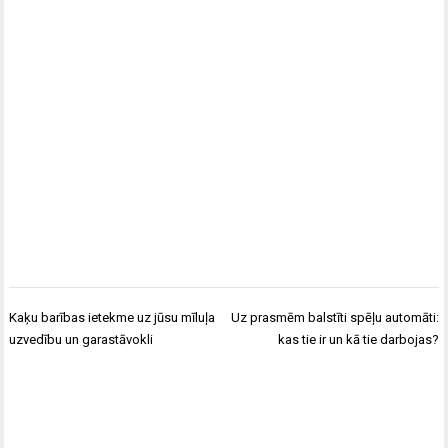
Ziņu
Kaķu barības ietekme uz jūsu mīluļa
Uz prasmēm balstīti spēļu automāti:
izvēlne
uzvedību un garastāvokli
kas tie ir un kā tie darbojas?