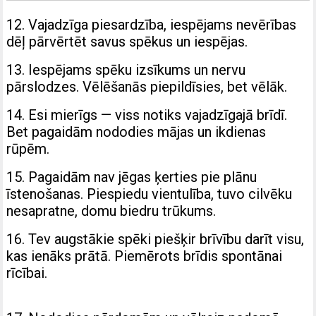
12. Vajadzīga piesardzība, iespējams nevērības
dēļ pārvērtēt savus spēkus un iespējas.
13. Iespējams spēku izsīkums un nervu
pārslodzes. Vēlēšanās piepildīsies, bet vēlāk.
14. Esi mierīgs — viss notiks vajadzīgajā brīdī.
Bet pagaidām nododies mājas un ikdienas
rūpēm.
15. Pagaidām nav jēgas ķerties pie plānu
īstenošanas. Piespiedu vientulība, tuvo cilvēku
nesapratne, domu biedru trūkums.
16. Tev augstākie spēki piešķir brīvību darīt visu,
kas ienāks prātā. Piemērots brīdis spontānai
rīcībai.