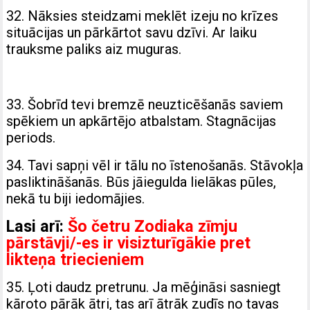
32. Nāksies steidzami meklēt izeju no krīzes
situācijas un pārkārtot savu dzīvi. Ar laiku
trauksme paliks aiz muguras.
33. Šobrīd tevi bremzē neuzticēšanās saviem
spēkiem un apkārtējo atbalstam. Stagnācijas
periods.
34. Tavi sapņi vēl ir tālu no īstenošanās. Stāvokļa
pasliktināšanās. Būs jāiegulda lielākas pūles,
nekā tu biji iedomājies.
Lasi arī:
Šo četru Zodiaka zīmju
pārstāvji/-es ir visizturīgākie pret
likteņa triecieniem
35. Ļoti daudz pretrunu. Ja mēģināsi sasniegt
kāroto pārāk ātri, tas arī ātrāk zudīs no tavas