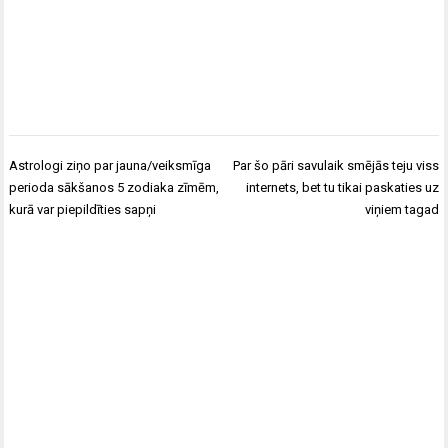
Ziņu
Astrologi ziņo par jauna/veiksmīga
Par šo pāri savulaik smējās teju viss
izvēlne
perioda sākšanos 5 zodiaka zīmēm,
internets, bet tu tikai paskaties uz
kurā var piepildīties sapņi
viņiem tagad