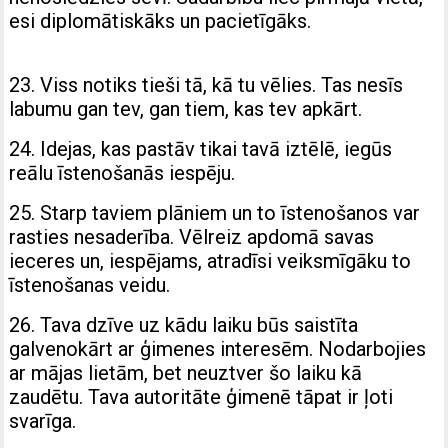
esi diplomātiskāks un pacietīgāks.
23. Viss notiks tieši tā, kā tu vēlies. Tas nesīs
labumu gan tev, gan tiem, kas tev apkārt.
24. Idejas, kas pastāv tikai tavā iztēlē, iegūs
reālu īstenošanās iespēju.
25. Starp taviem plāniem un to īstenošanos var
rasties nesaderība. Vēlreiz apdomā savas
ieceres un, iespējams, atradīsi veiksmīgāku to
īstenošanas veidu.
26. Tava dzīve uz kādu laiku būs saistīta
galvenokārt ar ģimenes interesēm. Nodarbojies
ar mājas lietām, bet neuztver šo laiku kā
zaudētu. Tava autoritāte ģimenē tāpat ir ļoti
svarīga.