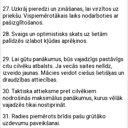
27. Uzkrāj pieredzi un zināšanas, lai virzītos uz
priekšu. Vispiemērotākais laiks nodarboties ar
pašizglītošanos.
28. Svaigs un optimistisks skats uz lietām
palīdzēs izlabot kļūdas aprēķinos.
29. Lai gūtu panākumus, būs vajadzīgs pastāvīgs
citu cilvēku atbalsts. Ja vecās saites nelīdz,
izveido jaunas. Mācies veidot ciešus lietišķas un
draudzības attiecības.
30. Taktiska attieksme pret cilvēkiem
nodrošinās maksimālus panākumus, kurus vēlāk
vajadzēs tikai nostiprināt.
31. Radies piemērots brīdis pašu grūtāko
uzdevumu paveikšanai.