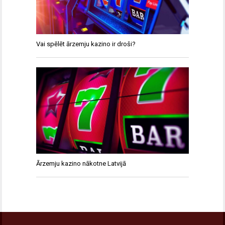
Vai spēlēt ārzemju kazino ir droši?
Ārzemju kazino nākotne Latvijā