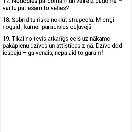
17. Nododies pārdomām un vēlreiz padomā –
vai tu patiešām to vēlies?
18. Šobrīd tu riskē nokļūt strupceļā. Mierīgi
nogaidi, kamēr parādīsies ceļavējš.
19. Tikai no tevis atkarīgs ceļš uz nākamo
pakāpienu dzīves un attīstības ziņā. Dzīve dod
iespēju – galvenais, nepalaid to garām!