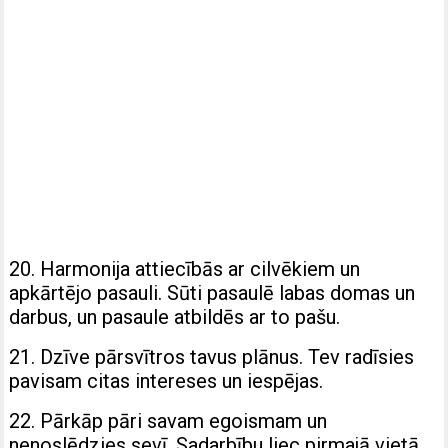
20. Harmonija attiecībās ar cilvēkiem un
apkārtējo pasauli. Sūti pasaulē labas domas un
darbus, un pasaule atbildēs ar to pašu.
21. Dzīve pārsvītros tavus plānus. Tev radīsies
pavisam citas intereses un iespējas.
22. Pārkāp pāri savam egoismam un
nenoslēdzies sevī. Sadarbību liec pirmajā vietā,