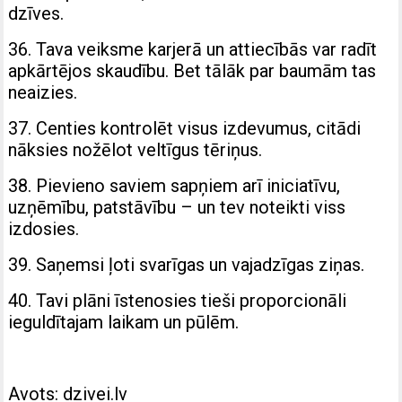
dzīves.
36. Tava veiksme karjerā un attiecībās var radīt
apkārtējos skaudību. Bet tālāk par baumām tas
neaizies.
37. Centies kontrolēt visus izdevumus, citādi
nāksies nožēlot veltīgus tēriņus.
38. Pievieno saviem sapņiem arī iniciatīvu,
uzņēmību, patstāvību – un tev noteikti viss
izdosies.
39. Saņemsi ļoti svarīgas un vajadzīgas ziņas.
40. Tavi plāni īstenosies tieši proporcionāli
ieguldītajam laikam un pūlēm.
Avots: dzivei.lv