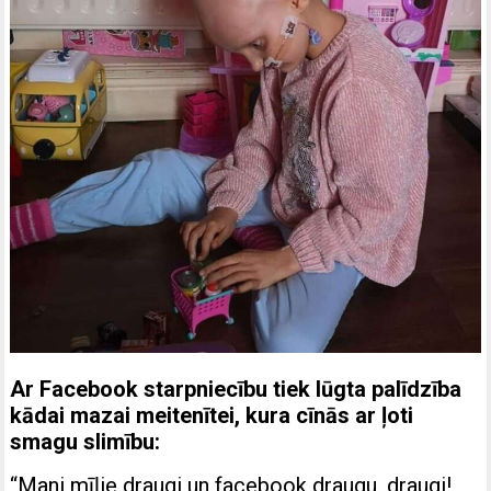
Ar Facebook starpniecību tiek lūgta palīdzība
kādai mazai meitenītei, kura cīnās ar ļoti
smagu slimību:
“Mani mīļie draugi un facebook draugu, draugi!