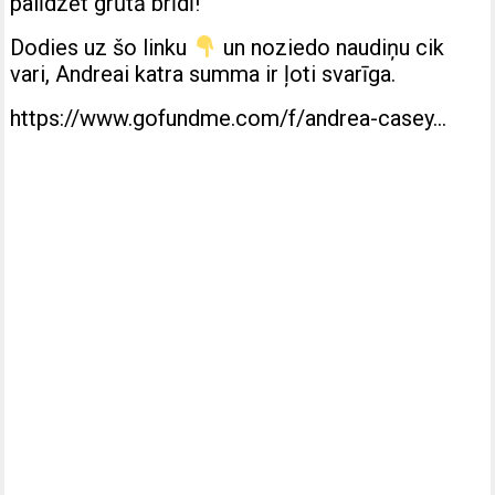
palīdzēt grūtā brīdī!
Dodies uz šo linku
un noziedo naudiņu cik
vari, Andreai katra summa ir ļoti svarīga.
https://www.gofundme.com/f/andrea-casey…