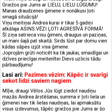
Griežos pie Jums ar LIELU, LIELU LŪGUMU!
Manas draudzenes ģimene ir nonākusi ļoti
smagā situācijā!
Viņu meitiņai Andrea kurai ir tikai 5 gadiņi
atkālaja ASINS VĒZI ĻOTI AGRESĪVĀ FORMĀ!
Šī ziņa satrieca visu ģimeni, draugus un paziņas,
un mani šajā pat skaitā. Sirds lūst par domu vien
kādas sāpes izjūt visa ģimene.
Joprojām grūti noticēt ka tik jaukai, smaidīgai un
dzīves priecīgai meitenītei Dievs uzlicis tādu
pārbaudījumu!
Lasi arī:
Pazīmes vēzim: Kāpēc ir svarīgi
sekot līdzi saviem nagiem
Mīļie, draugi Vēlos Jūs lūgt ziedot naudiņu
mazās Andrea ārstēšanai, summa ir ļoti liela un
ģimenei nav tik lielas naudiņas, lai apmaksātu
visus izdevumus, tāpēc griežos pie Jums ar šo