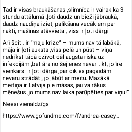
Tad ir visas braukāšanas ,slimnīca ir vairak ka 3
stundu attālumā ,ļoti daudz un bieži jābraukā,
daudz naudiņa iziet, palikšana vecākiem par
nakti, mašīnas stāvvieta , viss ir ļoti dārgi.
Arī šeit , ir “maju krize” – mums nav tá labākā,
māja ir ļoti auksta ,viss pelē un pūst – viņa
nedrīkst tādā dzīvot dēl augsta riska uz
infekcijām ,bet āra no šejienes nevar tikt, jo īre
vienkarsi ir ļoti dārga ,par cik es pagaidām
nevaru strādāt , jo jābūt ar meitu. Mazākā
meitiņa ir Latvija pie másas, jau vairākus
mēnešus ,jo mums nav laika parūpēties par viņu!”
Neesi vienaldzīgs !
https://www.gofundme.com/f/andrea-casey…