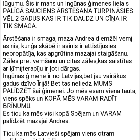
lūgumu. Šis ir mans un Ingūnas ģimenes lielais
PALĪGĀ SAUCIENS ĀRSTĒŠANA TURPINĀSIES
VĒL 2 GADUS KAS IR TIK DAUDZ UN CĪŅA IR
TIK SMAGA.
Ārstēšana ir smaga, maza Andrea diemžēl vemj
asinis, kunģa skābē ir asinis ir attīstījusies
neoropātīja, kas apgrūtina mazajai staigāšanu.
Zāles pret vemšanu un citas zāles,kas saistītas
ar ķīmijterapīju ir ļoti dārgas.
Ingūnas ģimene ir no Latvijas,bet jau vairākus
gadus dzīvo Īrijā! Bet tas neliedz MUMS
PALĪDZĒT šai ģimenei. Jo mēs esam viena tauta,
viens spēks un KOPĀ MĒS VARAM RADĪT
BRĪNUMU.
Es ticu ka mēs visi kopā Spējam un VARAM
palīdzēt mazajai Andrea.
Ticu ka mēs Latvieši spējam viens otram