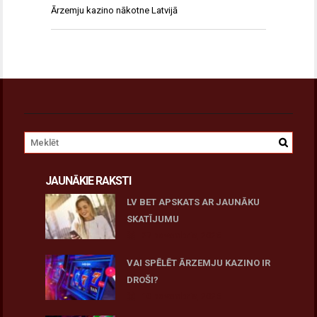
Ārzemju kazino nākotne Latvijā
JAUNĀKIE RAKSTI
LV BET APSKATS AR JAUNĀKU
SKATĪJUMU
27 novembris, 2025
VAI SPĒLĒT ĀRZEMJU KAZINO IR
DROŠI?
10 novembris, 2025