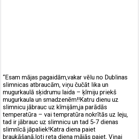
“Esam mājas pagaidām,vakar vēlu no Dublinas
slimnicas atbraucām, viņu čučāt lika un
mugurkaulā sķidrumu laida – ķīmiju priekš
mugurkaula un smadzenēm!!Katru dienu uz
slimnicu jābrauc uz kīmijām,ja parādās
temperatūra – vai tempratūra nokrītās uz leju,
tad ir jābrauc uz slimnicu un tad 5-7 dienas
slimnīcā jāpaliek!Katra diena paiet
braukāšanā,loti reta diena mājās paiet. Viņai