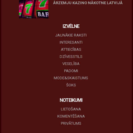
ĀRZEMJU KAZINO NĀKOTNE LATVIJĀ
10 novembris, 2025
IZVĒLNE
JAUNĀKIE RAKSTI
INTERESANTI
ATTIECĪBAS
DZĪVESSTILS
VESELĪBA
PADOMI
MODE&SKAISTUMS
ŠOKS
NOTEIKUMI
LIETOŠANA
KOMENTĒŠANA
PRIVĀTUMS