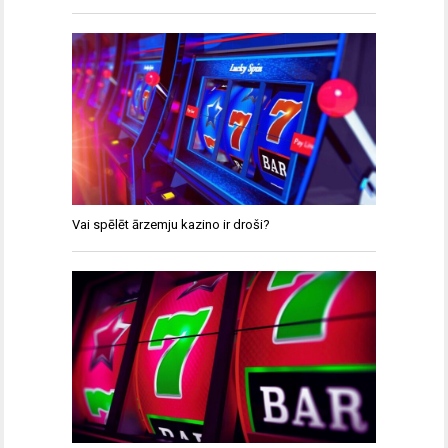
Vai spēlēt ārzemju kazino ir droši?