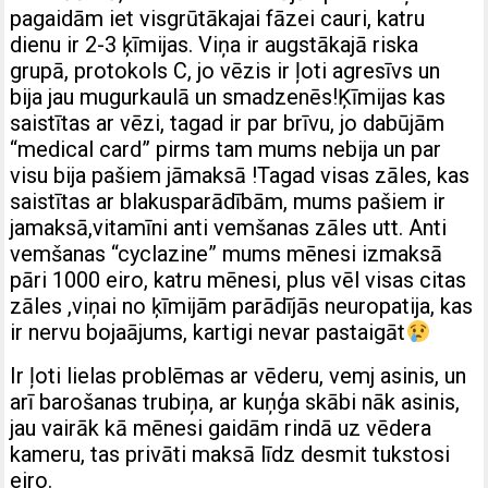
pagaidām iet visgrūtākajai fāzei cauri, katru
dienu ir 2-3 ķīmijas. Viņa ir augstākajā riska
grupā, protokols C, jo vēzis ir ļoti agresīvs un
bija jau mugurkaulā un smadzenēs!Ķīmijas kas
saistītas ar vēzi, tagad ir par brīvu, jo dabūjām
“medical card” pirms tam mums nebija un par
visu bija pašiem jāmaksā !Tagad visas zāles, kas
saistītas ar blakusparādībām, mums pašiem ir
jamaksā,vitamīni anti vemšanas zāles utt. Anti
vemšanas “cyclazine” mums mēnesi izmaksā
pāri 1000 eiro, katru mēnesi, plus vēl visas citas
zāles ,viņai no ķīmijām parādījās neuropatija, kas
ir nervu bojaājums, kartigi nevar pastaigāt
Ir ļoti lielas problēmas ar vēderu, vemj asinis, un
arī barošanas trubiņa, ar kuņģa skābi nāk asinis,
jau vairāk kā mēnesi gaidām rindā uz vēdera
kameru, tas privāti maksā līdz desmit tukstosi
eiro.