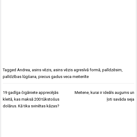
Tagged
Andrea
,
asins vēzis
,
asins vēzis agresīvā formā
,
palīdzēsim
,
palīdzības lūgšana
,
piecus gadus veca meitenīte
Ziņu
19 gadīga čigāniete apprecējās
Meitene, kurai ir ideāls augums un
izvēlne
kleitā, kas maksā 200 tūkstošus
ļoti savāda seja
dolārus. Kā tika svinētas kāzas?