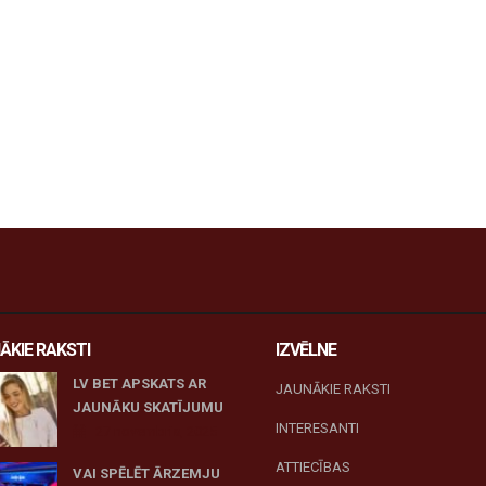
ĀKIE RAKSTI
IZVĒLNE
LV BET APSKATS AR
JAUNĀKIE RAKSTI
JAUNĀKU SKATĪJUMU
INTERESANTI
27 novembris, 2025
ATTIECĪBAS
VAI SPĒLĒT ĀRZEMJU