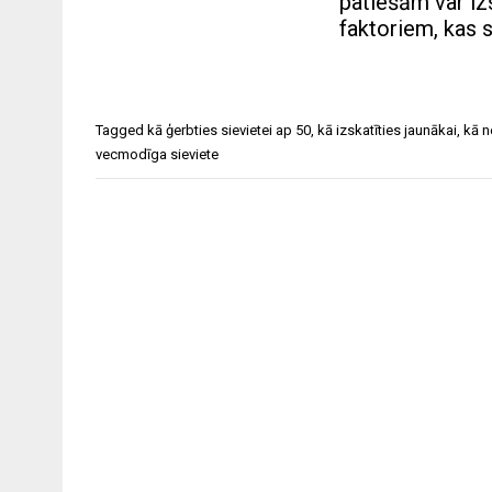
patiešām var iz
faktoriem, kas 
Tagged
kā ģerbties sievietei ap 50
,
kā izskatīties jaunākai
,
kā n
vecmodīga sieviete