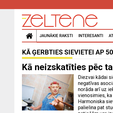
JAUNĀKIE RAKSTI
INTERESANTI
A
KĀ ĢERBTIES SIEVIETEI AP 5
Kā neizskatīties pēc ta
Diezvai kādai si
negatīvas asoci
norāda arī uz i
vienosimies, ka 
Harmoniska sievi
palielina pat st