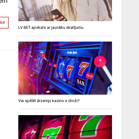
iem
RĀK
LV BET apskats ar jaunāku skatījumu
Vai spēlēt ārzemju kazino ir droši?