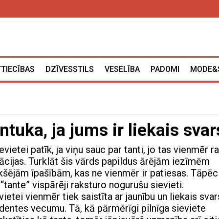
TTIECĪBAS
DZĪVESSTILS
VESELĪBA
PADOMI
MODE&
0
ntuka, ja jums ir liekais svar
evietei patīk, ja viņu sauc par tanti, jo tas vienmēr r
ācijas. Turklāt šis vārds papildus ārējām iezīmēm
ekšējām īpašībām, kas ne vienmēr ir patiesas. Tāpēc
“tante” vispārēji raksturo nogurušu sievieti.
etei vienmēr tiek saistīta ar jaunību un liekais svar
udentes vecumu. Tā, kā pārmērīgi pilnīga sieviete