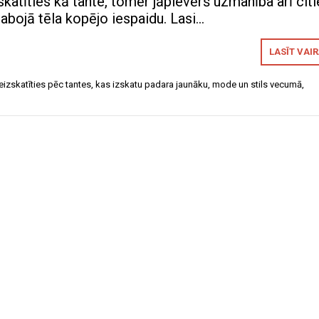
skatīties kā tante, tomēr jāpievērš uzmanība arī cit
sabojā tēla kopējo iespaidu. Lasi…
LASĪT VAI
eizskatīties pēc tantes
,
kas izskatu padara jaunāku
,
mode un stils vecumā
,