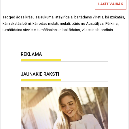
LASĪT VAIRĀK
Tagged
ādas krāsu sajaukums
,
atšķirīgais
,
baltādains vīrietis
,
kā izskatās
,
kā izskatās bērni
,
kā rodas mulati
,
mulati
,
pāris no Austrālijas
,
Pērkinsi
,
tumšādaina sieviete
,
tumšānains un baltādains
,
zilacains blondīnis
REKLĀMA
JAUNĀKIE RAKSTI