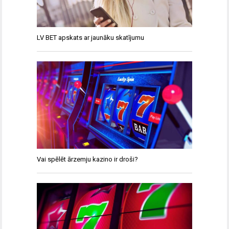
LV BET apskats ar jaunāku skatījumu
Vai spēlēt ārzemju kazino ir droši?