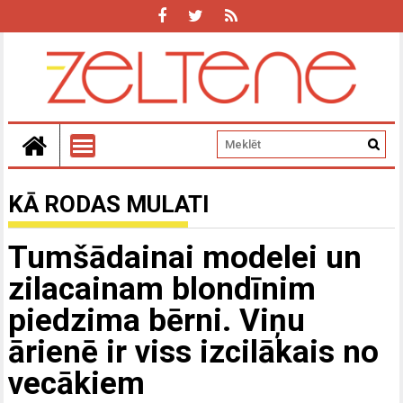
KĀ RODAS MULATI
Tumšādainai modelei un
zilacainam blondīnim
piedzima bērni. Viņu
ārienē ir viss izcilākais no
vecākiem