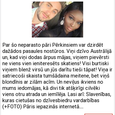
Par šo neparasto pāri Pērkinsiem var dzirdēt
dažādos pasaules nostūros. Viņi dzīvo Austrālijā
un, kad viņi dodas ārpus mājas, viņiem pievērsti
ne viens vien ieniteresēts skatiens! Visi burtiski
viņiem blenž virsū un jūs darītu tieši tāpat! Viņa ir
satriecoši skaista tumšādaina meitene, bet viņš
blondīnis ar zilām acīm. Un neviļus ikviens no
mums iedomājas, kā divi tik atšķirīgi cilvēki
viens otru atrada un iemīlēja. Lasi arī: Slavenības,
kuras cietušas no dzīvesbiedru vardarbības
(+FOTO) Pāris iepazinās internetā….