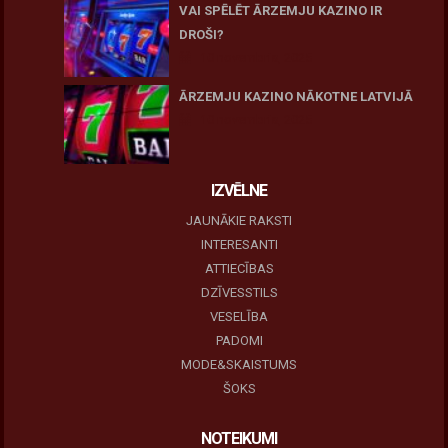
VAI SPĒLĒT ĀRZEMJU KAZINO IR
DROŠI?
10 novembris, 2025
ĀRZEMJU KAZINO NĀKOTNE LATVIJĀ
10 novembris, 2025
IZVĒLNE
JAUNĀKIE RAKSTI
INTERESANTI
ATTIECĪBAS
DZĪVESSTILS
VESELĪBA
PADOMI
MODE&SKAISTUMS
ŠOKS
NOTEIKUMI