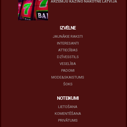
ĀRZEMJU KAZINO NĀKOTNE LATVIJĀ
10 novembris, 2025
IZVĒLNE
JAUNĀKIE RAKSTI
INTERESANTI
ATTIECĪBAS
DZĪVESSTILS
VESELĪBA
PADOMI
MODE&SKAISTUMS
ŠOKS
NOTEIKUMI
LIETOŠANA
KOMENTĒŠANA
PRIVĀTUMS