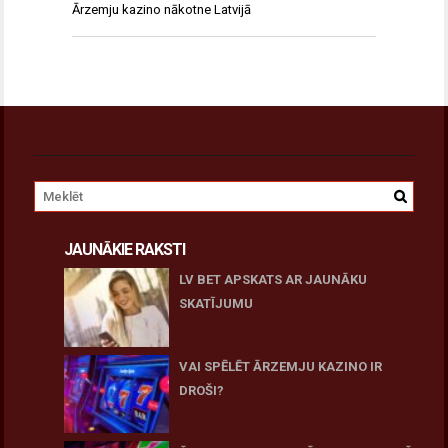
Ārzemju kazino nākotne Latvijā
JAUNĀKIE RAKSTI
LV BET APSKATS AR JAUNĀKU
SKATĪJUMU
27 novembris, 2025
VAI SPĒLĒT ĀRZEMJU KAZINO IR
DROŠI?
10 novembris, 2025