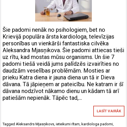
Šie padomi nenāk no psihologiem, bet no
Krievijā populāra ārsta kardiologa, televīzijas
personības un vienkārši fantastiska cilvēka
Aleksandra Mjasņikova. Šie padomi attiecas tieši
uz rītu, kad mostas mūsu organisms. Un šie 7
padomi tiešā veidā jums palīdzēs izvairīties no
daudzām veselības problēmām. Mosties ar
prieku Katra diena ir jauna diena un tā ir Dieva
dāvana. Tā jāpieņem ar pateicību. Ne katram ir šī
dāvana nodzīvot nākamo dienu un kādam tā arī
patiešām nepienāk. Tāpēc tad,…
LASĪT VAIRĀK
Tagged
Aleksandrs Mjasņikovs
,
ieteikumi rītam
,
kardiologa padomi
,