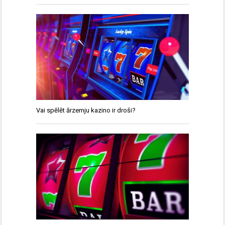
Vai spēlēt ārzemju kazino ir droši?