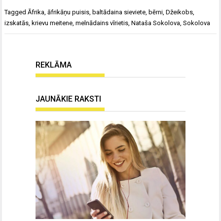
Tagged
Āfrika
,
āfrikāņu puisis
,
baltādaina sieviete
,
bērni
,
Džeikobs
,
izskatās
,
krievu meitene
,
melnādains vīrietis
,
Nataša Sokolova
,
Sokolova
REKLĀMA
JAUNĀKIE RAKSTI