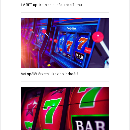
LV BET apskats ar jaunāku skatījumu
Vai spēlēt ārzemju kazino ir droši?