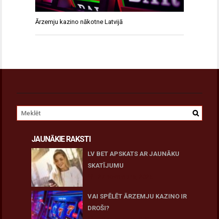
Ārzemju kazino nākotne Latvijā
JAUNĀKIE RAKSTI
LV BET APSKATS AR JAUNĀKU
SKATĪJUMU
27 novembris, 2025
VAI SPĒLĒT ĀRZEMJU KAZINO IR
DROŠI?