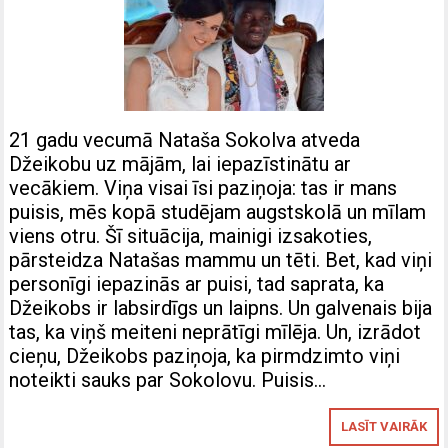
21 gadu vecumā Nataša Sokolva atveda
Džeikobu uz mājām, lai iepazīstinātu ar
vecākiem. Viņa visai īsi paziņoja: tas ir mans
puisis, mēs kopā studējam augstskolā un mīlam
viens otru. Šī situācija, mainigi izsakoties,
pārsteidza Natašas mammu un tēti. Bet, kad viņi
personīgi iepazinās ar puisi, tad saprata, ka
Džeikobs ir labsirdīgs un laipns. Un galvenais bija
tas, ka viņš meiteni neprātīgi mīlēja. Un, izrādot
cieņu, Džeikobs paziņoja, ka pirmdzimto viņi
noteikti sauks par Sokolovu. Puisis…
LASĪT VAIRĀK