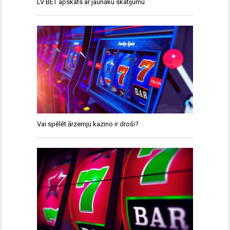
LV BET apskats ar jaunāku skatījumu
Vai spēlēt ārzemju kazino ir droši?