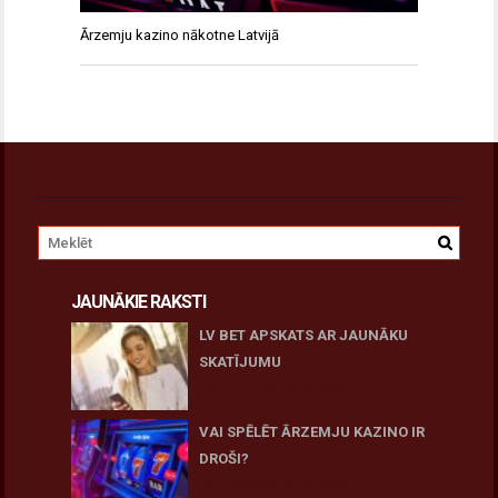
Ārzemju kazino nākotne Latvijā
JAUNĀKIE RAKSTI
LV BET APSKATS AR JAUNĀKU
SKATĪJUMU
27 novembris, 2025
VAI SPĒLĒT ĀRZEMJU KAZINO IR
DROŠI?
10 novembris, 2025