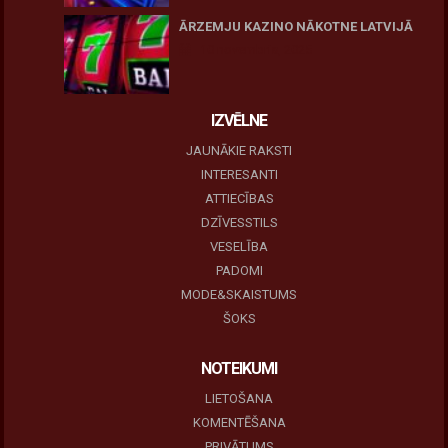
ĀRZEMJU KAZINO NĀKOTNE LATVIJĀ
10 novembris, 2025
IZVĒLNE
JAUNĀKIE RAKSTI
INTERESANTI
ATTIECĪBAS
DZĪVESSTILS
VESELĪBA
PADOMI
MODE&SKAISTUMS
ŠOKS
NOTEIKUMI
LIETOŠANA
KOMENTĒŠANA
PRIVĀTUMS