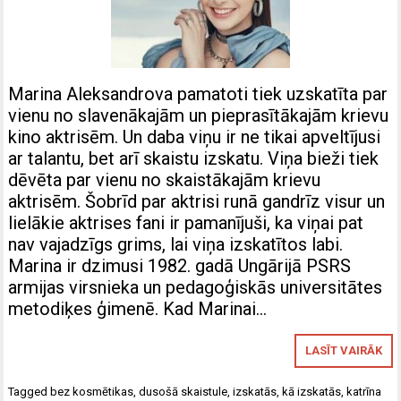
Marina Aleksandrova pamatoti tiek uzskatīta par
vienu no slavenākajām un pieprasītākajām krievu
kino aktrisēm. Un daba viņu ir ne tikai apveltījusi
ar talantu, bet arī skaistu izskatu. Viņa bieži tiek
dēvēta par vienu no skaistākajām krievu
aktrisēm. Šobrīd par aktrisi runā gandrīz visur un
lielākie aktrises fani ir pamanījuši, ka viņai pat
nav vajadzīgs grims, lai viņa izskatītos labi.
Marina ir dzimusi 1982. gadā Ungārijā PSRS
armijas virsnieka un pedagoģiskās universitātes
metodiķes ģimenē. Kad Marinai…
LASĪT VAIRĀK
Tagged
bez kosmētikas
,
dusošā skaistule
,
izskatās
,
kā izskatās
,
katrīna