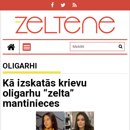
OLIGARHI
Kā izskatās krievu
oligarhu “zelta”
mantinieces