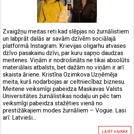
Zvaigžņu meitas reti kad slēpjas no žurnālistiem
un labprāt dalās ar savām dzīvēm sociālajā
platformā Instagram. Krievijas oligarhu atvases
dzīvo pasakainu dzīvi, par kuru sapņo daudzas
meitenes. Viņām ir nodrošināts ne tikai absolūts
materiālais atbalsts, bet dažām no viņām ir arī
skaista āriene. Kristīna Ozimkova Uzņēmēja
meita, kurš nodarbojas ar celtniecībaz biznesu.
Meitene veiksmīgi pabeidza Maskavas Valsts
Universitātes žurnālistikas nodaļu un pēc tam
veiksmīgi pabeidza stažēties vienā no
prestižākajiem modes žurnāliem – Vogue. Lasi
arī: Latvieši…
LASĪT VAIRĀK