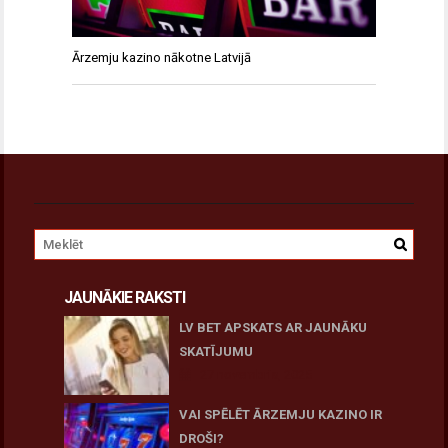
Ārzemju kazino nākotne Latvijā
JAUNĀKIE RAKSTI
LV BET APSKATS AR JAUNĀKU
SKATĪJUMU
27 novembris, 2025
VAI SPĒLĒT ĀRZEMJU KAZINO IR
DROŠI?