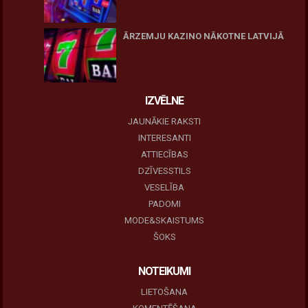
10 novembris, 2025
ĀRZEMJU KAZINO NĀKOTNE LATVIJĀ
10 novembris, 2025
IZVĒLNE
JAUNĀKIE RAKSTI
INTERESANTI
ATTIECĪBAS
DZĪVESSTILS
VESELĪBA
PADOMI
MODE&SKAISTUMS
ŠOKS
NOTEIKUMI
LIETOŠANA