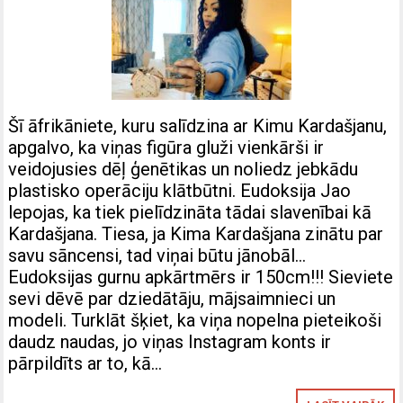
Šī āfrikāniete, kuru salīdzina ar Kimu Kardašjanu,
apgalvo, ka viņas figūra gluži vienkārši ir
veidojusies dēļ ģenētikas un noliedz jebkādu
plastisko operāciju klātbūtni. Eudoksija Jao
lepojas, ka tiek pielīdzināta tādai slavenībai kā
Kardašjana. Tiesa, ja Kima Kardašjana zinātu par
savu sāncensi, tad viņai būtu jānobāl…
Eudoksijas gurnu apkārtmērs ir 150cm!!! Sieviete
sevi dēvē par dziedātāju, mājsaimnieci un
modeli. Turklāt šķiet, ka viņa nopelna pieteikoši
daudz naudas, jo viņas Instagram konts ir
pārpildīts ar to, kā…