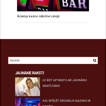
Ārzemju kazino nākotne Latvijā
JAUNĀKIE RAKSTI
LV BET APSKATS AR JAUNĀKU
SKATĪJUMU
27 novembris, 2025
VAI SPĒLĒT ĀRZEMJU KAZINO IR