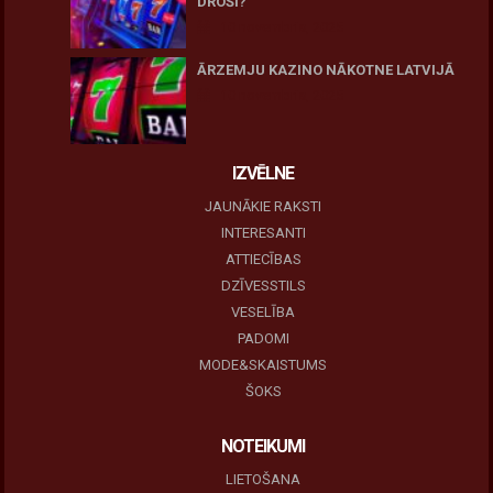
DROŠI?
10 novembris, 2025
ĀRZEMJU KAZINO NĀKOTNE LATVIJĀ
10 novembris, 2025
IZVĒLNE
JAUNĀKIE RAKSTI
INTERESANTI
ATTIECĪBAS
DZĪVESSTILS
VESELĪBA
PADOMI
MODE&SKAISTUMS
ŠOKS
NOTEIKUMI
LIETOŠANA