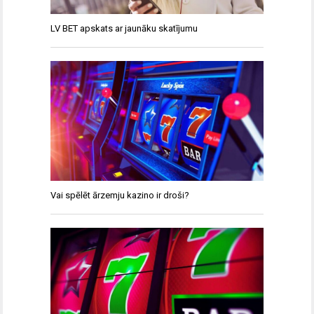
LV BET apskats ar jaunāku skatījumu
Vai spēlēt ārzemju kazino ir droši?