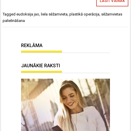
LASĪT VAIRĀK
Tagged
eudoksija jao
,
liela sēžamvieta
,
plastikā operācija
,
sēžamvietas
palielināšana
REKLĀMA
JAUNĀKIE RAKSTI