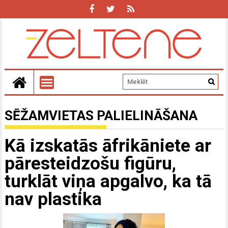
SĒŽAMVIETAS PALIELINĀŠANA
Kā izskatās āfrikāniete ar
pāresteidzošu figūru,
turklāt viņa apgalvo, ka tā
nav plastika