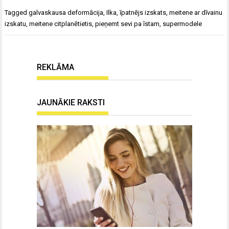
Tagged
galvaskausa deformācija
,
Ilka
,
īpatnējs izskats
,
meitene ar dīvainu
izskatu
,
meitene citplanētietis
,
pieņemt sevi pa īstam
,
supermodele
REKLĀMA
JAUNĀKIE RAKSTI