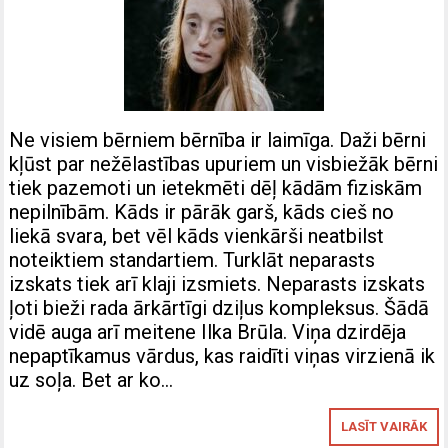
Ne visiem bērniem bērnība ir laimīga. Daži bērni
kļūst par nežēlastības upuriem un visbiežāk bērni
tiek pazemoti un ietekmēti dēļ kādām fiziskām
nepilnībām. Kāds ir pārāk garš, kāds cieš no
liekā svara, bet vēl kāds vienkārši neatbilst
noteiktiem standartiem. Turklāt neparasts
izskats tiek arī klaji izsmiets. Neparasts izskats
ļoti bieži rada ārkārtīgi dziļus kompleksus. Šādā
vidē auga arī meitene Ilka Brūla. Viņa dzirdēja
nepaptīkamus vārdus, kas raidīti viņas virzienā ik
uz soļa. Bet ar ko…
LASĪT VAIRĀK