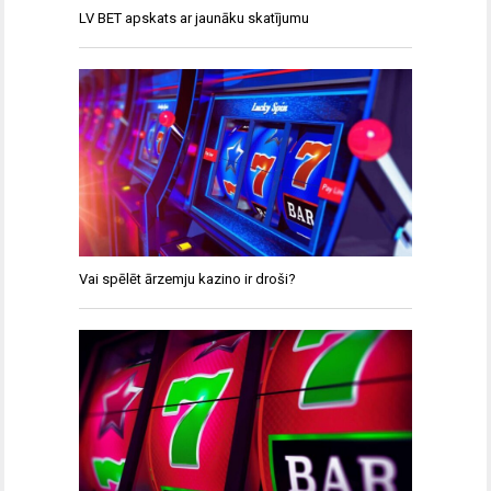
LV BET apskats ar jaunāku skatījumu
Vai spēlēt ārzemju kazino ir droši?