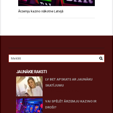
Ārzemju kazino nākotne Latvijā
JAUNĀKIE RAKSTI
LV BET APSKATS AR JAUNĀKU
SKATĪJUMU
27 novembris, 2025
VAI SPĒLĒT ĀRZEMJU KAZINO IR
DROŠI?