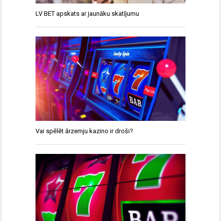
LV BET apskats ar jaunāku skatījumu
Vai spēlēt ārzemju kazino ir droši?