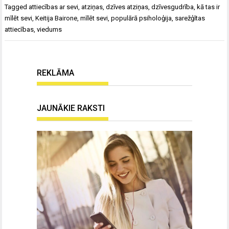
Tagged
attiecības ar sevi
,
atziņas
,
dzīves atziņas
,
dzīvesgudrība
,
kā tas ir
mīlēt sevi
,
Keitija Bairone
,
mīlēt sevi
,
populārā psiholoģija
,
sarežģītas
attiecības
,
viedums
REKLĀMA
JAUNĀKIE RAKSTI