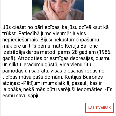
Jūs ciešat no pārliecības, ka jūsu dzīvē kaut kā
trūkst. Patiesībā jums vienmēr ir viss
nepieciešamais. Bijusī nekustamo īpašumu
māklere un trīs bērnu māte Keitija Bairone
izstrādāja darba metodi pirms 28 gadiem (1986.
gadā). Atrodoties briesmīgas depresijas, dusmu
un sliktu ieradumu gūstā, viņa vienu rītu
pamodās un saprata: visas ciešanas rodas no
ticības mūsu pašu domām. Keitijas Bairones
atziņas: -Pētījumi mums atklāj pasauli, kas ir
laipnāka, nekā mēs būtu varējuši iedomāties. -Es
esmu savu sāpju…
LASĪT VAIRĀK