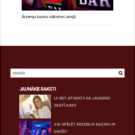
Ārzemju kazino nākotne Latvijā
JAUNĀKIE RAKSTI
LV BET APSKATS AR JAUNĀKU
SKATĪJUMU
27 novembris, 2025
VAI SPĒLĒT ĀRZEMJU KAZINO IR
DROŠI?