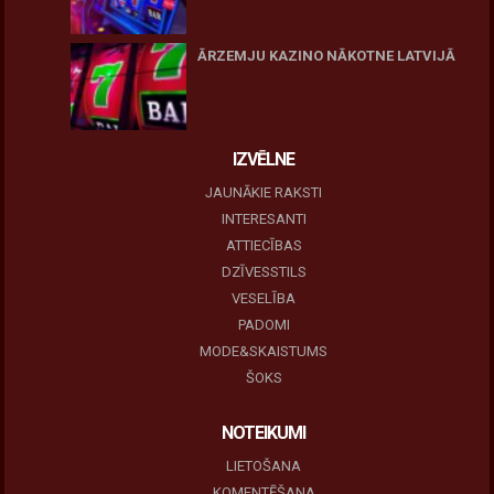
10 novembris, 2025
ĀRZEMJU KAZINO NĀKOTNE LATVIJĀ
10 novembris, 2025
IZVĒLNE
JAUNĀKIE RAKSTI
INTERESANTI
ATTIECĪBAS
DZĪVESSTILS
VESELĪBA
PADOMI
MODE&SKAISTUMS
ŠOKS
NOTEIKUMI
LIETOŠANA
KOMENTĒŠANA