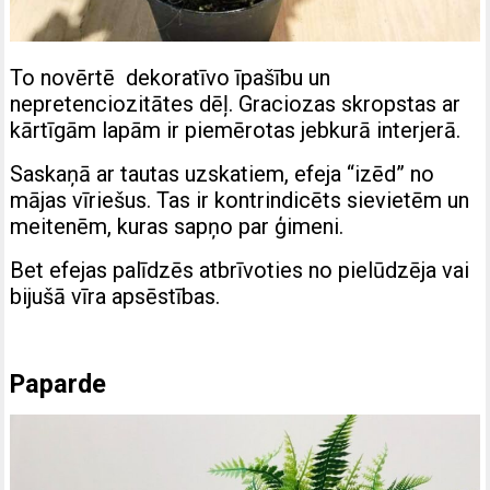
To novērtē dekoratīvo īpašību un
nepretenciozitātes dēļ. Graciozas skropstas ar
kārtīgām lapām ir piemērotas jebkurā interjerā.
Saskaņā ar tautas uzskatiem, efeja “izēd” no
mājas vīriešus. Tas ir kontrindicēts sievietēm un
meitenēm, kuras sapņo par ģimeni.
Bet efejas palīdzēs atbrīvoties no pielūdzēja vai
bijušā vīra apsēstības.
Paparde