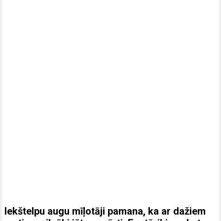
Iekštelpu augu mīļotāji pamana, ka ar dažiem