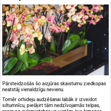
Pārsteidzošās šo aizjūras skaistumu ziedkopas
neatstāj vienaldzīgu nevienu.
Tomēr orhideju audzēšanai labāk ir izveidot
siltumnīcu, piešķirt tām nedzīvojamās telpas,