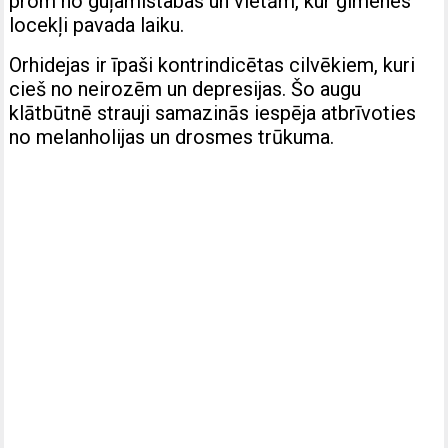
prom no guļamistabas un vietām, kur ģimenes
locekļi pavada laiku.
Orhidejas ir īpaši kontrindicētas cilvēkiem, kuri
cieš no neirozēm un depresijas. Šo augu
klātbūtnē strauji samazinās iespēja atbrīvoties
no melanholijas un drosmes trūkuma.