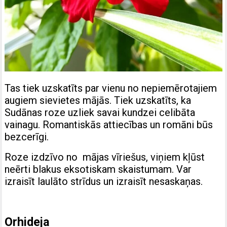
Tas tiek uzskatīts par vienu no nepiemērotajiem
augiem sievietes mājās. Tiek uzskatīts, ka
Sudānas roze uzliek savai kundzei celibāta
vainagu. Romantiskās attiecības un romāni būs
bezcerīgi.
Roze izdzīvo no mājas vīriešus, viņiem kļūst
neērti blakus eksotiskam skaistumam. Var
izraisīt laulāto strīdus un izraisīt nesaskaņas.
Orhideja