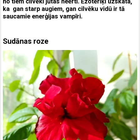
no tiem cilvēki jūtas neērti. Ezotēriķi uzskata,
ka gan starp augiem, gan cilvēku vidū ir tā
saucamie enerģijas vampīri.
Sudānas roze