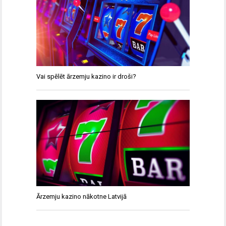
Vai spēlēt ārzemju kazino ir droši?
Ārzemju kazino nākotne Latvijā