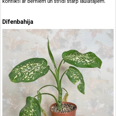
konflikti ar bērniem un strīdi starp laulātajiem.
Dīfenbahija