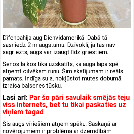
Dīfenbahija aug Dienvidamerikā. Dabā tā
sasniedz 2 m augstumu. Dzīvoklī, ja tas nav
sagriezts, augs var izaugt līdz griestiem.
Senos laikos tika uzskatīts, ka auga lapa spēj
atņemt cilvēkam runu. Šim skatījumam ir reāls
pamats. Indīga sula, nokļūstot mutes dobumā,
izraisa balsenes tūsku.
Lasi arī:
Par šo pāri savulaik smējās teju
viss internets, bet tu tikai paskaties uz
viņiem tagad
Šis augs vīriešiem atņem spēku. Saskaņā ar
novērojumiem ir problēma ar dzemdībām