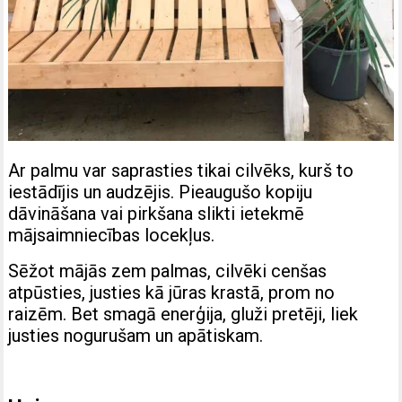
Ar palmu var saprasties tikai cilvēks, kurš to
iestādījis un audzējis. Pieaugušo kopiju
dāvināšana vai pirkšana slikti ietekmē
mājsaimniecības locekļus.
Sēžot mājās zem palmas, cilvēki cenšas
atpūsties, justies kā jūras krastā, prom no
raizēm. Bet smagā enerģija, gluži pretēji, liek
justies nogurušam un apātiskam.