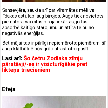
Sansevjēra, saukta arī par vīramātes mēli vai
līdakas asti, labi aug birojos. Augs tiek novietots
pie datora vai citas biroja iekārtas, jo tas
absorbē kaitīgo starojumu un attīra telpu no
negatīvās enerģijas.
Bet mājai tas ir pilnīgi nepiemērots: piemēram, šī
auga klātbūtnē būs grūti atrast otru pusīti.
Lasi arī:
Šo četru Zodiaka zīmju
pārstāvji/-es ir visizturīgākie pret
likteņa triecieniem
Efeja