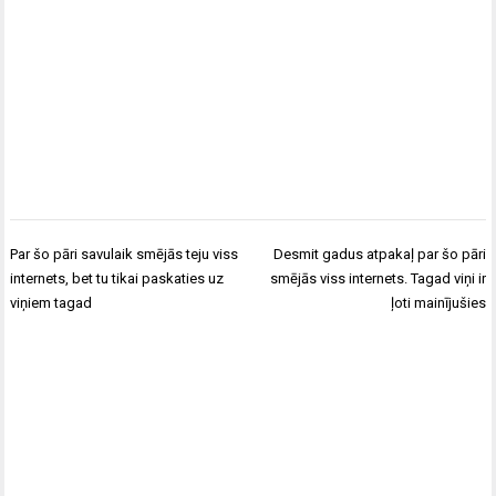
Ziņu
Par šo pāri savulaik smējās teju viss
Desmit gadus atpakaļ par šo pāri
izvēlne
internets, bet tu tikai paskaties uz
smējās viss internets. Tagad viņi ir
viņiem tagad
ļoti mainījušies