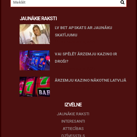
JAUNĀKIE RAKSTI
LV BET APSKATS AR JAUNĀKU
SKATĪJUMU
27 novembris, 2025
VAI SPĒLĒT ĀRZEMJU KAZINO IR
DROŠI?
10 novembris, 2025
ĀRZEMJU KAZINO NĀKOTNE LATVIJĀ
10 novembris, 2025
IZVĒLNE
JAUNĀKIE RAKSTI
INTERESANTI
ATTIECĪBAS
DZĪVESSTILS