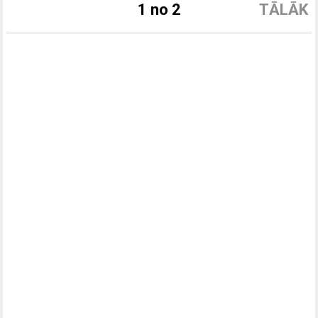
1 no 2
TĀLĀK