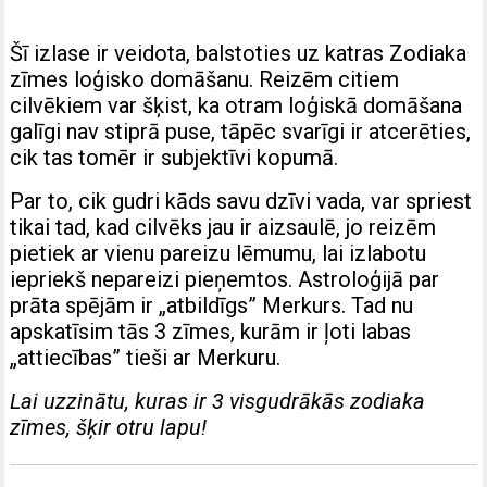
Šī izlase ir veidota, balstoties uz katras Zodiaka
zīmes loģisko domāšanu. Reizēm citiem
cilvēkiem var šķist, ka otram loģiskā domāšana
galīgi nav stiprā puse, tāpēc svarīgi ir atcerēties,
cik tas tomēr ir subjektīvi kopumā.
Par to, cik gudri kāds savu dzīvi vada, var spriest
tikai tad, kad cilvēks jau ir aizsaulē, jo reizēm
pietiek ar vienu pareizu lēmumu, lai izlabotu
iepriekš nepareizi pieņemtos. Astroloģijā par
prāta spējām ir „atbildīgs” Merkurs. Tad nu
apskatīsim tās 3 zīmes, kurām ir ļoti labas
„attiecības” tieši ar Merkuru.
Lai uzzinātu, kuras ir 3 visgudrākās zodiaka
zīmes, šķir otru lapu!