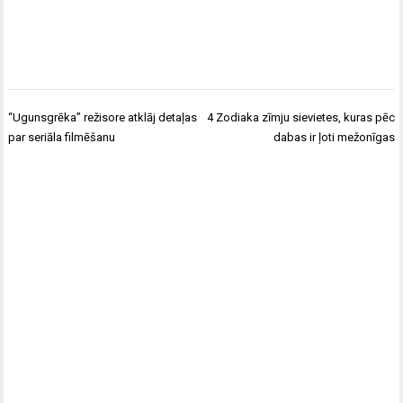
Ziņu
“Ugunsgrēka” režisore atklāj detaļas
4 Zodiaka zīmju sievietes, kuras pēc
izvēlne
par seriāla filmēšanu
dabas ir ļoti mežonīgas