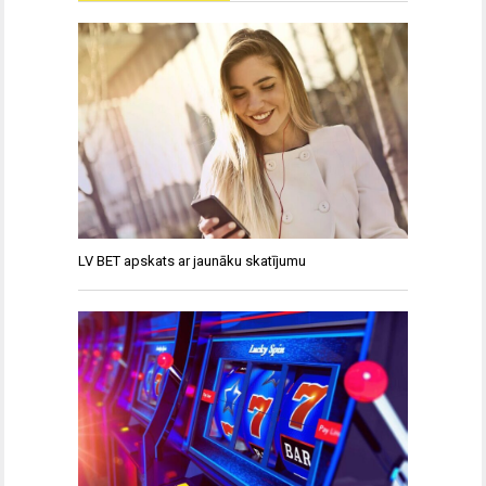
LV BET apskats ar jaunāku skatījumu