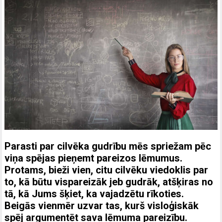
Parasti par cilvēka gudrību mēs spriežam pēc
viņa spējas pieņemt pareizos lēmumus.
Protams, bieži vien, citu cilvēku viedoklis par
to, kā būtu vispareizāk jeb gudrāk, atšķiras no
tā, kā Jums šķiet, ka vajadzētu rīkoties.
Beigās vienmēr uzvar tas, kurš visloģiskāk
spēj argumentēt sava lēmuma pareizību.