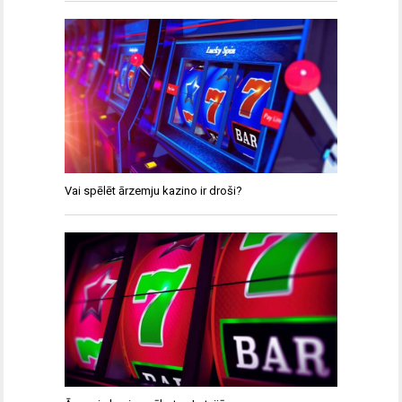
Vai spēlēt ārzemju kazino ir droši?