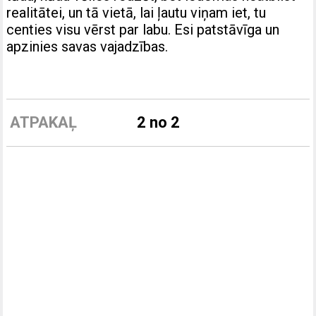
realitātei, un tā vietā, lai ļautu viņam iet, tu
centies visu vērst par labu. Esi patstāvīga un
apzinies savas vajadzības.
ATPAKAĻ
2 no 2