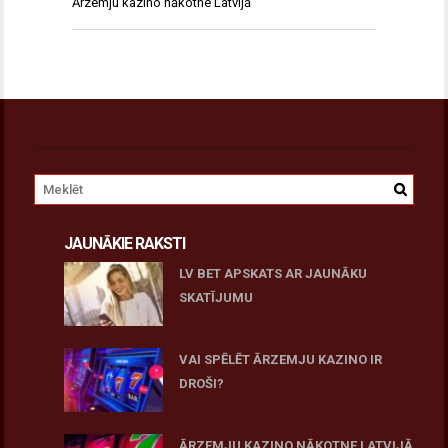
Ārzemju kazino nākotne Latvijā
JAUNĀKIE RAKSTI
LV BET APSKATS AR JAUNĀKU
SKATĪJUMU
27 novembris, 2025
VAI SPĒLĒT ĀRZEMJU KAZINO IR
DROŠI?
10 novembris, 2025
ĀRZEMJU KAZINO NĀKOTNE LATVIJĀ