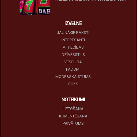
10 novembris, 2025
IZVĒLNE
JAUNĀKIE RAKSTI
INTERESANTI
ATTIECĪBAS
DZĪVESSTILS
VESELĪBA
PADOMI
MODE&SKAISTUMS
ŠOKS
NOTEIKUMI
LIETOŠANA
KOMENTĒŠANA
PRIVĀTUMS