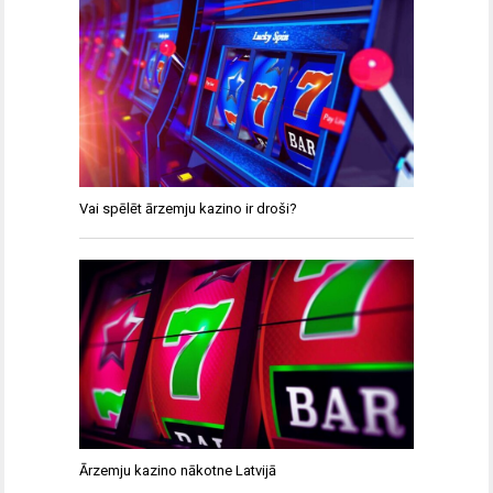
Vai spēlēt ārzemju kazino ir droši?
Ārzemju kazino nākotne Latvijā