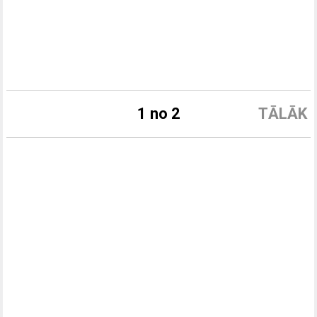
1 no 2
TĀLĀK