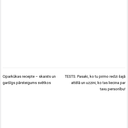
Ziņu
Ciparkūkas recepte – skaists un
TESTS. Pasaki, ko tu pirmo redzi šajā
izvēlne
garšīgs pārsteigums svētkos
attēlā un uzzini, ko tas liecina par
tavu personību!