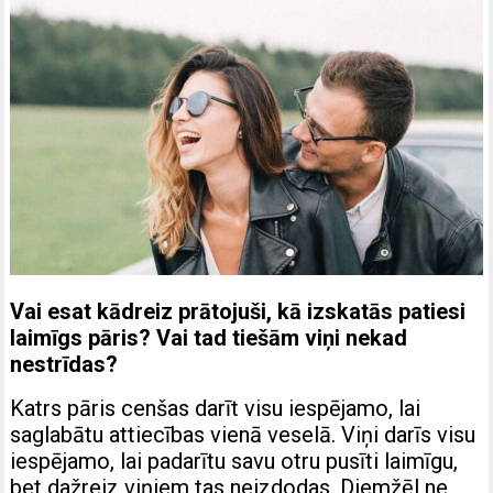
Vai esat kādreiz prātojuši, kā izskatās patiesi
laimīgs pāris? Vai tad tiešām viņi nekad
nestrīdas?
Katrs pāris cenšas darīt visu iespējamo, lai
saglabātu attiecības vienā veselā. Viņi darīs visu
iespējamo, lai padarītu savu otru pusīti laimīgu,
bet dažreiz viņiem tas neizdodas. Diemžēl ne