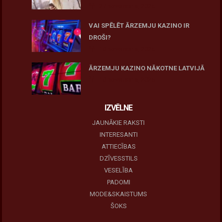
27 novembris, 2025
VAI SPĒLĒT ĀRZEMJU KAZINO IR
DROŠI?
10 novembris, 2025
ĀRZEMJU KAZINO NĀKOTNE LATVIJĀ
10 novembris, 2025
IZVĒLNE
JAUNĀKIE RAKSTI
INTERESANTI
ATTIECĪBAS
DZĪVESSTILS
VESELĪBA
PADOMI
MODE&SKAISTUMS
ŠOKS