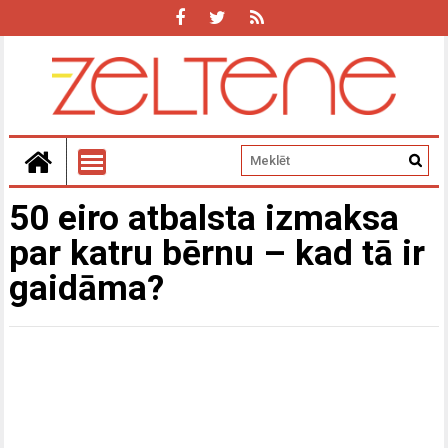
50 eiro atbalsta izmaksa
par katru bērnu – kad tā ir
gaidāma?
Z
N
D
i
j
č
n
h
ti
–
st
L