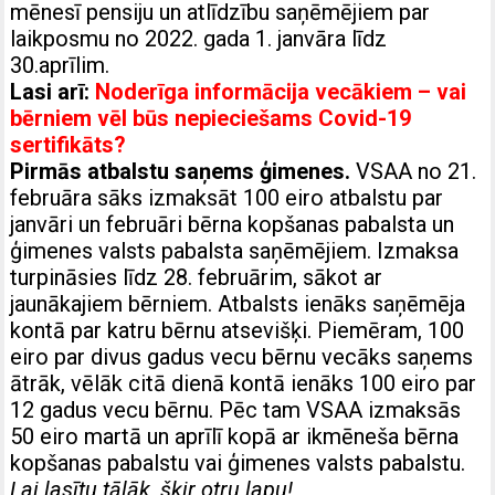
mēnesī pensiju un atlīdzību saņēmējiem par
laikposmu no 2022. gada 1. janvāra līdz
30.aprīlim.
Lasi arī:
Noderīga informācija vecākiem – vai
bērniem vēl būs nepieciešams Covid-19
sertifikāts?
Pirmās atbalstu saņems ģimenes.
VSAA no 21.
februāra sāks izmaksāt 100 eiro atbalstu par
janvāri un februāri bērna kopšanas pabalsta un
ģimenes valsts pabalsta saņēmējiem. Izmaksa
turpināsies līdz 28. februārim, sākot ar
jaunākajiem bērniem. Atbalsts ienāks saņēmēja
kontā par katru bērnu atsevišķi. Piemēram, 100
eiro par divus gadus vecu bērnu vecāks saņems
ātrāk, vēlāk citā dienā kontā ienāks 100 eiro par
12 gadus vecu bērnu. Pēc tam VSAA izmaksās
50 eiro martā un aprīlī kopā ar ikmēneša bērna
kopšanas pabalstu vai ģimenes valsts pabalstu.
Lai lasītu tālāk, šķir otru lapu!