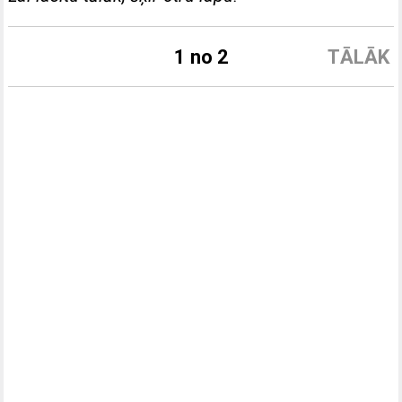
1 no 2
TĀLĀK