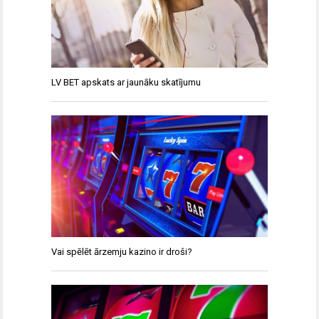
LV BET apskats ar jaunāku skatījumu
Vai spēlēt ārzemju kazino ir droši?