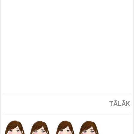
TĀLĀK