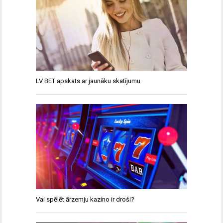
LV BET apskats ar jaunāku skatījumu
Vai spēlēt ārzemju kazino ir droši?