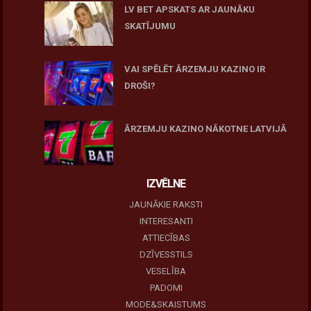
LV BET APSKATS AR JAUNĀKU
SKATĪJUMU
27 novembris, 2025
VAI SPĒLĒT ĀRZEMJU KAZINO IR
DROŠI?
10 novembris, 2025
ĀRZEMJU KAZINO NĀKOTNE LATVIJĀ
10 novembris, 2025
IZVĒLNE
JAUNĀKIE RAKSTI
INTERESANTI
ATTIECĪBAS
DZĪVESSTILS
VESELĪBA
PADOMI
MODE&SKAISTUMS