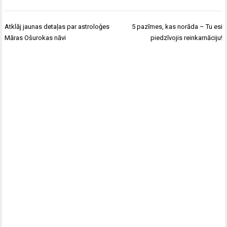
Ziņu
Atklāj jaunas detaļas par astroloģes
5 pazīmes, kas norāda – Tu esi
izvēlne
Māras Ošurokas nāvi
piedzīvojis reinkarnāciju!