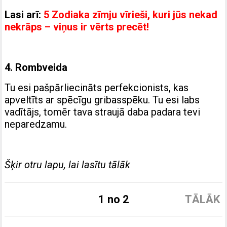
Lasi arī:
5 Zodiaka zīmju vīrieši, kuri jūs nekad
nekrāps – viņus ir vērts precēt!
4. Rombveida
Tu esi pašpārliecināts perfekcionists, kas
apveltīts ar spēcīgu gribasspēku. Tu esi labs
vadītājs, tomēr tava straujā daba padara tevi
neparedzamu.
Šķir otru lapu, lai lasītu tālāk
1 no 2
TĀLĀK