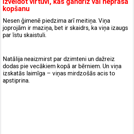
izveidot virtuvi, kas gandrīz vai neprasa
kopšanu
Nesen ģimenē piedzima arī meitiņa. Viņa
joprojām ir maziņa, bet ir skaidrs, ka viņa izaugs
par īstu skaistuli.
Natālija neaizmirst par dzimteni un dažreiz
dodas pie vecākiem kopā ar bērniem. Un viņa
izskatās laimīga – viņas mirdzošās acis to
apstiprina.