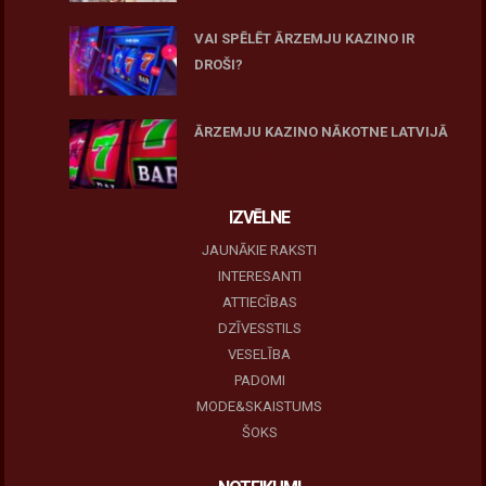
VAI SPĒLĒT ĀRZEMJU KAZINO IR
DROŠI?
10 novembris, 2025
ĀRZEMJU KAZINO NĀKOTNE LATVIJĀ
10 novembris, 2025
IZVĒLNE
JAUNĀKIE RAKSTI
INTERESANTI
ATTIECĪBAS
DZĪVESSTILS
VESELĪBA
PADOMI
MODE&SKAISTUMS
ŠOKS