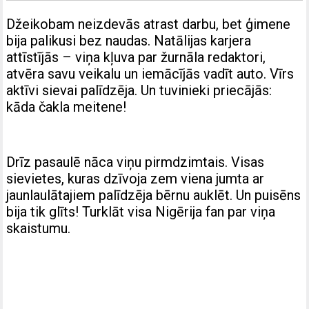
Džeikobam neizdevās atrast darbu, bet ģimene
bija palikusi bez naudas. Natālijas karjera
attīstījās – viņa kļuva par žurnāla redaktori,
atvēra savu veikalu un iemācījās vadīt auto. Vīrs
aktīvi sievai palīdzēja. Un tuvinieki priecājās:
kāda čakla meitene!
Drīz pasaulē nāca viņu pirmdzimtais. Visas
sievietes, kuras dzīvoja zem viena jumta ar
jaunlaulātajiem palīdzēja bērnu auklēt. Un puisēns
bija tik glīts! Turklāt visa Nigērija fan par viņa
skaistumu.