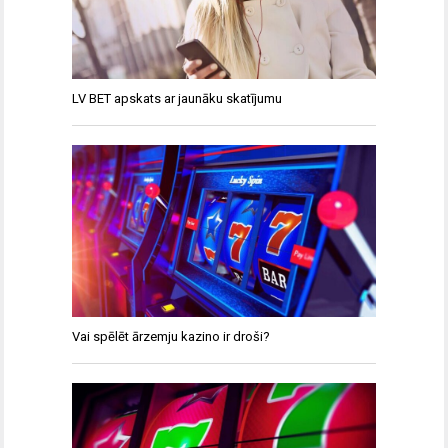
LV BET apskats ar jaunāku skatījumu
Vai spēlēt ārzemju kazino ir droši?