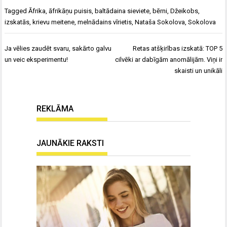
Tagged
Āfrika
,
āfrikāņu puisis
,
baltādaina sieviete
,
bērni
,
Džeikobs
,
izskatās
,
krievu meitene
,
melnādains vīrietis
,
Nataša Sokolova
,
Sokolova
Ziņu
Ja vēlies zaudēt svaru, sakārto galvu
Retas atšķirības izskatā: TOP 5
izvēlne
un veic eksperimentu!
cilvēki ar dabīgām anomālijām. Viņi ir
skaisti un unikāli
REKLĀMA
JAUNĀKIE RAKSTI