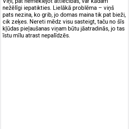
Viņi, pat nemeklējot attiecības, var kādam
nežēlīgi iepatikties. Lielākā problēma – viņš
pats nezina, ko grib, jo domas maina tik pat bieži,
cik zeķes. Nereti mēdz visu sasteigt, taču no šīs
kļūdas pieļaušanas viņam būtu jāatradinās, jo tas
īstu mīlu atrast nepalīdzēs.