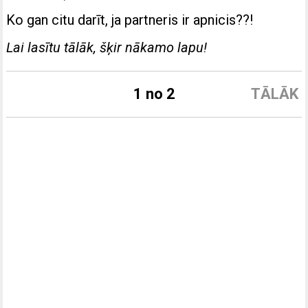
Ko gan citu darīt, ja partneris ir apnicis??!
Lai lasītu tālāk, šķir nākamo lapu!
1 no 2
TĀLĀK