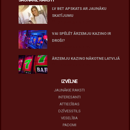
LV BET APSKATS AR JAUNĀKU
SKATĪJUMU
27 novembris, 2025
VAI SPĒLĒT ĀRZEMJU KAZINO IR
DROŠI?
10 novembris, 2025
ĀRZEMJU KAZINO NĀKOTNE LATVIJĀ
10 novembris, 2025
IZVĒLNE
JAUNĀKIE RAKSTI
INTERESANTI
ATTIECĪBAS
DZĪVESSTILS
VESELĪBA
PADOMI