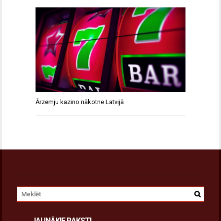
Ārzemju kazino nākotne Latvijā
JAUNĀKIE RAKSTI