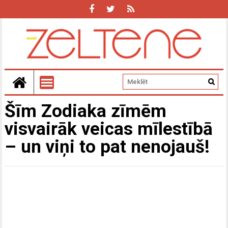
Šīm Zodiaka zīmēm
visvairāk veicas mīlestībā
– un viņi to pat nenojauš!
Z
F
3
i
v
Z
p
z
n
k
k
n