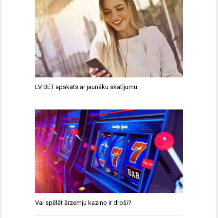
LV BET apskats ar jaunāku skatījumu
Vai spēlēt ārzemju kazino ir droši?