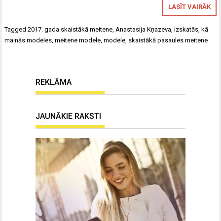
LASĪT VAIRĀK
Tagged
2017. gada skaistākā meitene
,
Anastasija Kņazeva
,
izskatās
,
kā
mainās modeles
,
meitene modele
,
modele
,
skaistākā pasaules meitene
REKLĀMA
JAUNĀKIE RAKSTI