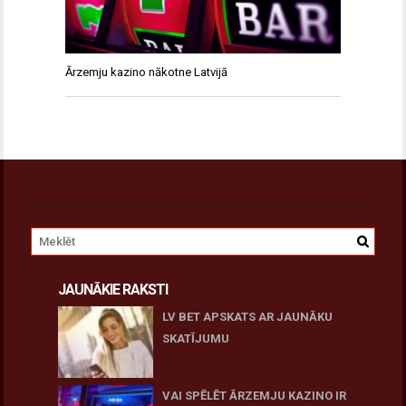
Ārzemju kazino nākotne Latvijā
JAUNĀKIE RAKSTI
LV BET APSKATS AR JAUNĀKU
SKATĪJUMU
27 novembris, 2025
VAI SPĒLĒT ĀRZEMJU KAZINO IR