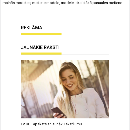
mainās modeles
,
meitene modele
,
modele
,
skaistākā pasaules meitene
REKLĀMA
JAUNĀKIE RAKSTI
LV BET apskats ar jaunāku skatījumu