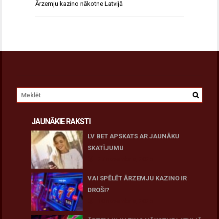
Ārzemju kazino nākotne Latvijā
JAUNĀKIE RAKSTI
LV BET APSKATS AR JAUNĀKU
SKATĪJUMU
27 novembris, 2025
VAI SPĒLĒT ĀRZEMJU KAZINO IR
DROŠI?
10 novembris, 2025