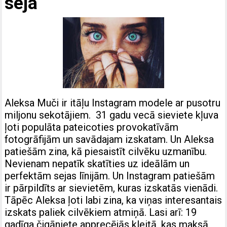
seja
Aleksa Muči ir itāļu Instagram modele ar pusotru
miljonu sekotājiem. 31 gadu vecā sieviete kļuva
ļoti populāta pateicoties provokatīvām
fotogrāfijām un savādajam izskatam. Un Aleksa
patiešām zina, kā piesaistīt cilvēku uzmanību.
Nevienam nepatīk skatīties uz ideālām un
perfektām sejas līnijām. Un Instagram patiešām
ir pārpildīts ar sievietēm, kuras izskatās vienādi.
Tāpēc Aleksa ļoti labi zina, ka viņas interesantais
izskats paliek cilvēkiem atmiņā. Lasi arī: 19
gadīga čigāniete apprecējās kleitā, kas maksā