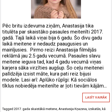
Pēc britu izdevuma ziņām, Anastasija tika
titulēta par skaistāko pasaules meitenīti 2017.
gadā. Tajā laikā viņai bija 6 gadu. Šo divu gadu
laikā meitene ir nedaudz paaugusies un
mainījusies. Pirmo reizi Anastasija filmējās
reklāmā jau 2.5 gadu vecumā. Pasaules slavu
meitene ieguva tad, kad 4 gadu vecumā viņas
karjera sāka virzīties augšup. Šo ceļu meitenei
palīdzēja izsist māte, kura pati reiz bijusi
modele. Lasi arī: Aplūko rūpīgi: Kā sociālos
tīklus nobiedēja meitenīte ar ļoti tievām kājām…
LASĪT VAIRĀK
Tagged
2017. gada skaistākā meitene
,
Anastasija Kņazeva
,
izskatās
,
kā