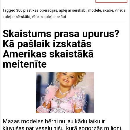
Tagged
300 plastikās operācijas
,
aplej ar sērskābi
,
modele
,
skābe
,
vīrietis
aplej ar sērskābi
,
vīrietis aplej ar skābi
Skaistums prasa upurus?
Kā pašlaik izskatās
Amerikas skaistākā
meitenīte
Mazas modeles bērni nu jau kādu laiku ir
kļuvušas par veselu nišu, kurā apgorzās miljoni.