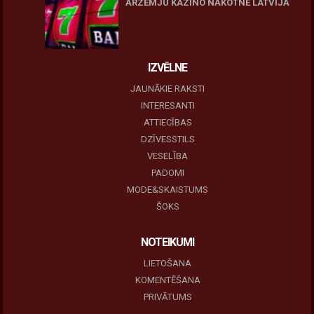
ĀRZEMJU KAZINO NĀKOTNE LATVIJĀ
10 novembris, 2025
IZVĒLNE
JAUNĀKIE RAKSTI
INTERESANTI
ATTIECĪBAS
DZĪVESSTILS
VESELĪBA
PADOMI
MODE&SKAISTUMS
ŠOKS
NOTEIKUMI
LIETOŠANA
KOMENTĒŠANA
PRIVĀTUMS