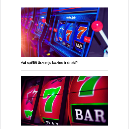
Vai spēlēt ārzemju kazino ir droši?