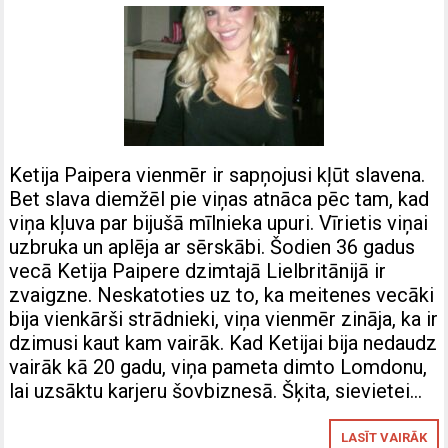
Ketija Paipera vienmēr ir sapņojusi kļūt slavena.
Bet slava diemžēl pie viņas atnāca pēc tam, kad
viņa kļuva par bijušā mīlnieka upuri. Vīrietis viņai
uzbruka un aplēja ar sērskābi. Šodien 36 gadus
vecā Ketija Paipere dzimtajā Lielbritānijā ir
zvaigzne. Neskatoties uz to, ka meitenes vecāki
bija vienkārši strādnieki, viņa vienmēr zināja, ka ir
dzimusi kaut kam vairāk. Kad Ketijai bija nedaudz
vairāk kā 20 gadu, viņa pameta dimto Lomdonu,
lai uzsāktu karjeru šovbiznesā. Šķita, sievietei…
LASĪT VAIRĀK