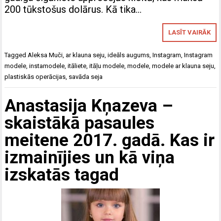
200 tūkstošus dolārus. Kā tika…
LASĪT VAIRĀK
Tagged
Aleksa Muči
,
ar klauna seju
,
ideāls augums
,
Instagram
,
Instagram
modele
,
instamodele
,
itāliete
,
itāļu modele
,
modele
,
modele ar klauna seju
,
plastiskās operācijas
,
savāda seja
Anastasija Kņazeva –
skaistākā pasaules
meitene 2017. gadā. Kas ir
izmainījies un kā viņa
izskatās tagad