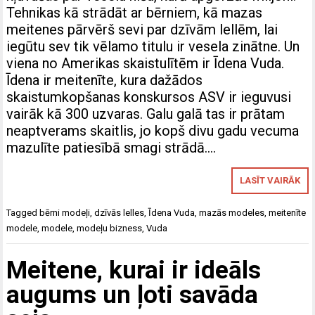
Tehnikas kā strādāt ar bērniem, kā mazas
meitenes pārvērš sevi par dzīvām lellēm, lai
iegūtu sev tik vēlamo titulu ir vesela zinātne. Un
viena no Amerikas skaistulītēm ir Īdena Vuda.
Īdena ir meitenīte, kura dažādos
skaistumkopšanas konskursos ASV ir ieguvusi
vairāk kā 300 uzvaras. Galu galā tas ir prātam
neaptverams skaitlis, jo kopš divu gadu vecuma
mazulīte patiesībā smagi strādā….
LASĪT VAIRĀK
Tagged
bērni modeļi
,
dzīvās lelles
,
Īdena Vuda
,
mazās modeles
,
meitenīte
modele
,
modele
,
modeļu bizness
,
Vuda
Meitene, kurai ir ideāls
augums un ļoti savāda