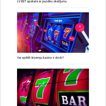
LV BET apskats ar jaunāku skatījumu
Vai spēlēt ārzemju kazino ir droši?