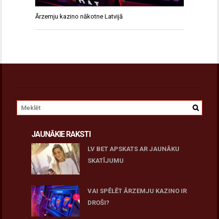
Ārzemju kazino nākotne Latvijā
JAUNĀKIE RAKSTI
LV BET APSKATS AR JAUNĀKU
SKATĪJUMU
27 novembris, 2025
VAI SPĒLĒT ĀRZEMJU KAZINO IR
DROŠI?
10 novembris, 2025