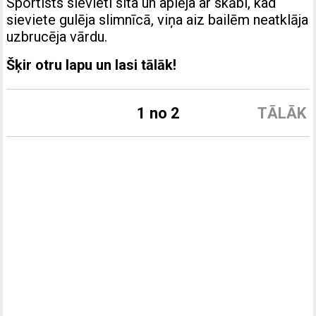
Sportists sievieti sita un aplēja ar skābi, kad
sieviete gulēja slimnīcā, viņa aiz bailēm neatklāja
uzbrucēja vārdu.
Šķir otru lapu un lasi tālāk!
1 no 2
TĀLĀK