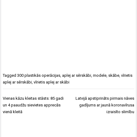
Tagged
300 plastikās operācijas
,
aplej ar sērskābi
,
modele
,
skābe
,
vīrietis
aplej ar sērskābi
,
vīrietis aplej ar skābi
Ziņu
Vienas kāzu kleitas stāsts: 85 gadi
Latvijā apstiprināts pirmais nāves
izvēlne
un 4 paaudžu sievietes apprecās
gadījums ar jaunā koronavīrusa
vienā kleitā
izraisīto slimību