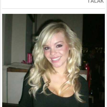
TĀLĀK