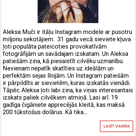
Aleksa Muči ir itāļu Instagram modele ar pusotru
miljonu sekotājiem. 31 gadu vecā sieviete kļuva
ļoti populāta pateicoties provokatīvām
fotogrāfijām un savādajam izskatam. Un Aleksa
patiešām zina, kā piesaistīt cilvēku uzmanību.
Nevienam nepatīk skatīties uz ideālām un
perfektām sejas līnijām. Un Instagram patiešām
ir pārpildīts ar sievietēm, kuras izskatās vienādi.
Tāpēc Aleksa ļoti labi zina, ka viņas interesantais
izskats paliek cilvēkiem atmiņā. Lasi arī: 19
gadīga čigāniete apprecējās kleitā, kas maksā
200 tūkstošus dolārus. Kā tika…
LASĪT VAIRĀK