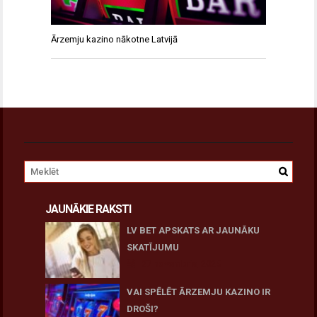
Ārzemju kazino nākotne Latvijā
JAUNĀKIE RAKSTI
LV BET APSKATS AR JAUNĀKU
SKATĪJUMU
27 novembris, 2025
VAI SPĒLĒT ĀRZEMJU KAZINO IR
DROŠI?