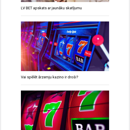
LV BET apskats ar jaunāku skatījumu
Vai spēlēt ārzemju kazino ir droši?