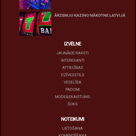
10 novembris, 2025
ĀRZEMJU KAZINO NĀKOTNE LATVIJĀ
10 novembris, 2025
IZVĒLNE
JAUNĀKIE RAKSTI
INTERESANTI
ATTIECĪBAS
DZĪVESSTILS
VESELĪBA
PADOMI
MODE&SKAISTUMS
ŠOKS
NOTEIKUMI
LIETOŠANA
KOMENTĒŠANA