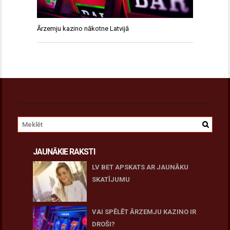
Ārzemju kazino nākotne Latvijā
JAUNĀKIE RAKSTI
LV BET APSKATS AR JAUNĀKU
SKATĪJUMU
27 novembris, 2025
VAI SPĒLĒT ĀRZEMJU KAZINO IR
DROŠI?