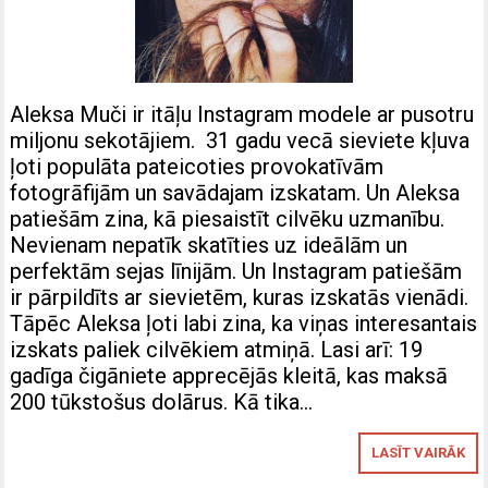
Aleksa Muči ir itāļu Instagram modele ar pusotru
miljonu sekotājiem. 31 gadu vecā sieviete kļuva
ļoti populāta pateicoties provokatīvām
fotogrāfijām un savādajam izskatam. Un Aleksa
patiešām zina, kā piesaistīt cilvēku uzmanību.
Nevienam nepatīk skatīties uz ideālām un
perfektām sejas līnijām. Un Instagram patiešām
ir pārpildīts ar sievietēm, kuras izskatās vienādi.
Tāpēc Aleksa ļoti labi zina, ka viņas interesantais
izskats paliek cilvēkiem atmiņā. Lasi arī: 19
gadīga čigāniete apprecējās kleitā, kas maksā
200 tūkstošus dolārus. Kā tika…
LASĪT VAIRĀK