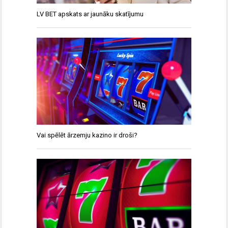
LV BET apskats ar jaunāku skatījumu
Vai spēlēt ārzemju kazino ir droši?