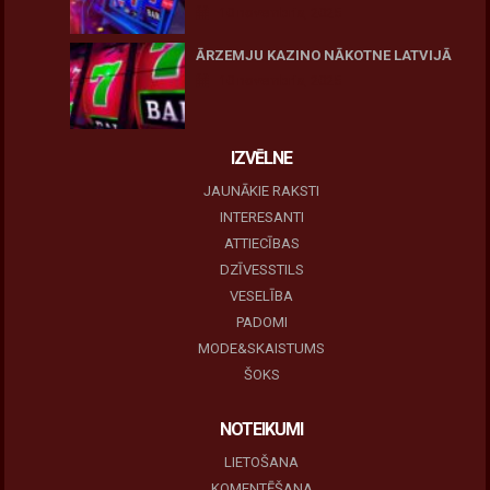
10 novembris, 2025
ĀRZEMJU KAZINO NĀKOTNE LATVIJĀ
10 novembris, 2025
IZVĒLNE
JAUNĀKIE RAKSTI
INTERESANTI
ATTIECĪBAS
DZĪVESSTILS
VESELĪBA
PADOMI
MODE&SKAISTUMS
ŠOKS
NOTEIKUMI
LIETOŠANA
KOMENTĒŠANA