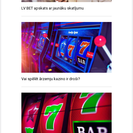
LV BET apskats ar jaunāku skatījumu
Vai spēlēt ārzemju kazino ir droši?