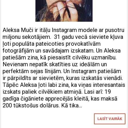
Aleksa Muči ir itāļu Instagram modele ar pusotru
miljonu sekotājiem. 31 gadu vecā sieviete kļuva
ļoti populāta pateicoties provokatīvām
fotogrāfijām un savādajam izskatam. Un Aleksa
patiešām zina, kā piesaistīt cilvēku uzmanību.
Nevienam nepatīk skatīties uz ideālām un
perfektām sejas līnijām. Un Instagram patiešām
ir pārpildīts ar sievietēm, kuras izskatās vienādi.
Tāpēc Aleksa ļoti labi zina, ka viņas interesantais
izskats paliek cilvēkiem atmiņā. Lasi arī: 19
gadīga čigāniete apprecējās kleitā, kas maksā
200 tūkstošus dolārus. Kā tika…
LASĪT VAIRĀK