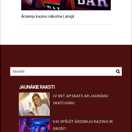
Ārzemju kazino nākotne Latvijā
JAUNĀKIE RAKSTI
LV BET APSKATS AR JAUNĀKU
SKATĪJUMU
27 novembris, 2025
VAI SPĒLĒT ĀRZEMJU KAZINO IR
DROŠI?