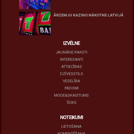
10 novembris, 2025
ĀRZEMJU KAZINO NĀKOTNE LATVIJĀ
10 novembris, 2025
IZVĒLNE
JAUNĀKIE RAKSTI
INTERESANTI
ATTIECĪBAS
DZĪVESSTILS
VESELĪBA
PADOMI
MODE&SKAISTUMS
ŠOKS
NOTEIKUMI
LIETOŠANA
KOMENTĒŠANA