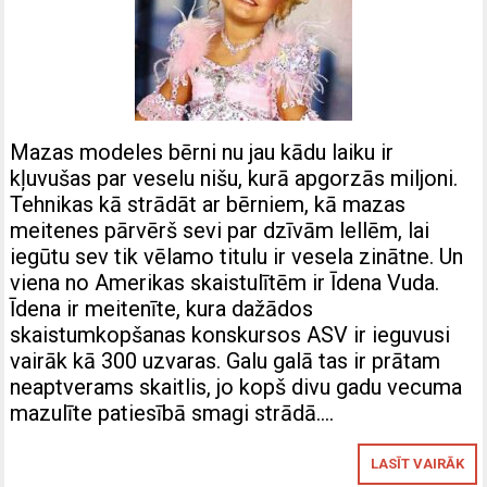
Mazas modeles bērni nu jau kādu laiku ir
kļuvušas par veselu nišu, kurā apgorzās miljoni.
Tehnikas kā strādāt ar bērniem, kā mazas
meitenes pārvērš sevi par dzīvām lellēm, lai
iegūtu sev tik vēlamo titulu ir vesela zinātne. Un
viena no Amerikas skaistulītēm ir Īdena Vuda.
Īdena ir meitenīte, kura dažādos
skaistumkopšanas konskursos ASV ir ieguvusi
vairāk kā 300 uzvaras. Galu galā tas ir prātam
neaptverams skaitlis, jo kopš divu gadu vecuma
mazulīte patiesībā smagi strādā….
LASĪT VAIRĀK