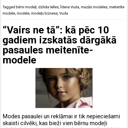
Tagged
bērni modeļi
,
dzīvās lelles
,
Īdena Vuda
,
mazās modeles
,
meitenīte
modele
,
modele
,
modeļu bizness
,
Vuda
“Vairs ne tā”: kā pēc 10
gadiem izskatās dārgākā
pasaules meitenīte-
modele
Modes pasaulei un reklāmai ir tik nepieciešami
skaisti cilvēki, kas bieži vien bērnu modeļi