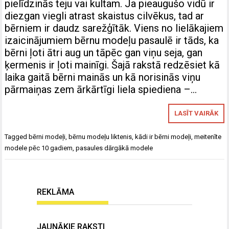
pielīdzinās teju vai kultam. Ja pieaugušo vidū ir
diezgan viegli atrast skaistus cilvēkus, tad ar
bērniem ir daudz sarežģītāk. Viens no lielākajiem
izaicinājumiem bērnu modeļu pasaulē ir tāds, ka
bērni ļoti ātri aug un tāpēc gan viņu seja, gan
ķermenis ir ļoti mainīgi. Šajā rakstā redzēsiet kā
laika gaitā bērni mainās un kā norisinās viņu
pārmaiņas zem ārkārtīgi liela spiediena –…
LASĪT VAIRĀK
Tagged
bērni modeļi
,
bērnu modeļu liktenis
,
kādi ir bērni modeļi
,
meitenīte
modele pēc 10 gadiem
,
pasaules dārgākā modele
REKLĀMA
JAUNĀKIE RAKSTI