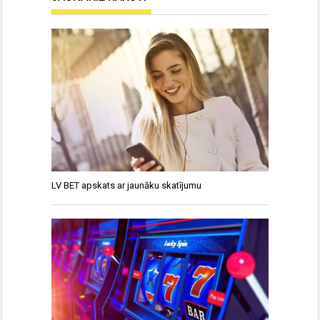
LV BET apskats ar jaunāku skatījumu