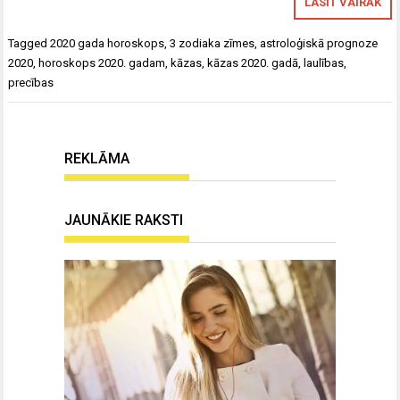
LASĪT VAIRĀK
Tagged
2020 gada horoskops
,
3 zodiaka zīmes
,
astroloģiskā prognoze
2020
,
horoskops 2020. gadam
,
kāzas
,
kāzas 2020. gadā
,
laulības
,
precības
REKLĀMA
JAUNĀKIE RAKSTI