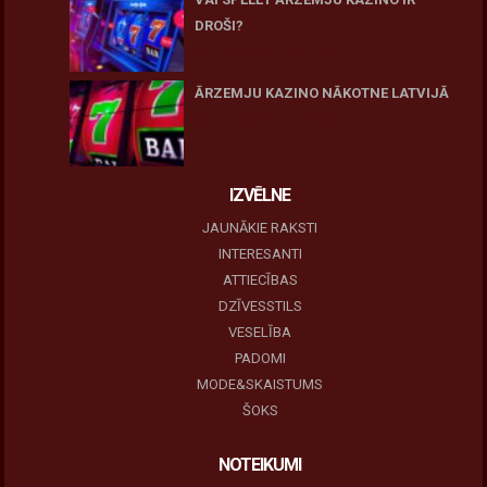
DROŠI?
10 novembris, 2025
ĀRZEMJU KAZINO NĀKOTNE LATVIJĀ
10 novembris, 2025
IZVĒLNE
JAUNĀKIE RAKSTI
INTERESANTI
ATTIECĪBAS
DZĪVESSTILS
VESELĪBA
PADOMI
MODE&SKAISTUMS
ŠOKS
NOTEIKUMI