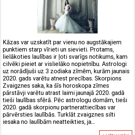
Kāzas var uzskatīt par vienu no augstākajiem
punktiem starp vīrieti un sievieti. Protams,
lielākoties laulības ir ļoti svarīgs notikums, kam
cilvēki pieiet ar vislielāko nopietnību. Astrologi
uz norādījuši uz 3 zodiaka zīmēm, kurām jaunais
2020. gads varētu atnest precības. Skorpions
Zvaigznes saka, ka šīs horoskopa zīmes
pārstāvji varētu atrast laimi jaunajā 2020. gadā
tieši laulības sfērā. Pēc astrologu domām, tieši
2020. gadā skorpionu partnerattiecības var
pārvērsties laulībās. Turklāt zvaigznes silti
iesaka no laulībām neatteikties, ja…