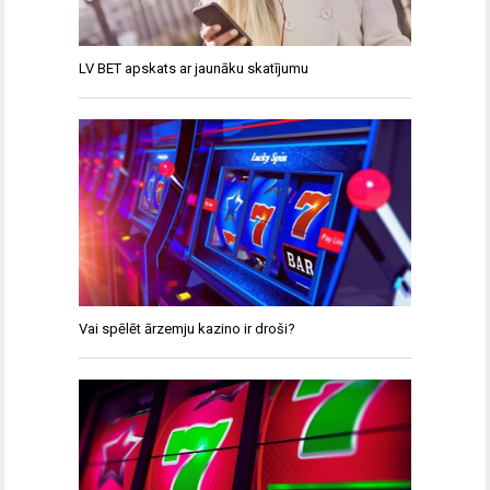
LV BET apskats ar jaunāku skatījumu
Vai spēlēt ārzemju kazino ir droši?