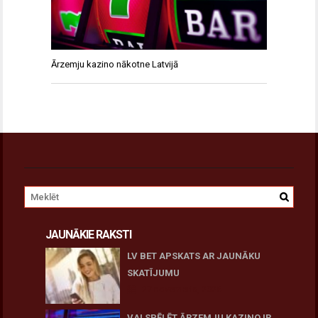
Ārzemju kazino nākotne Latvijā
JAUNĀKIE RAKSTI
LV BET APSKATS AR JAUNĀKU
SKATĪJUMU
27 novembris, 2025
VAI SPĒLĒT ĀRZEMJU KAZINO IR