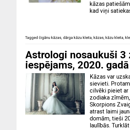
kāzas patiešām 
kad viņi satieka
Tagged
čigānu kāzas
,
dārga kāzu kleita
,
kāzas
,
kāzu kleita
,
kle
Astrologi nosaukuši 3
iespējams, 2020. gadā
Kāzas var uzska
sievieti. Protam
cilvēki pieiet a
zodiaka zīmēm, 
Skorpions Zvaig
atrast laimi jau
domām, tieši 20
laulībās. Turklā