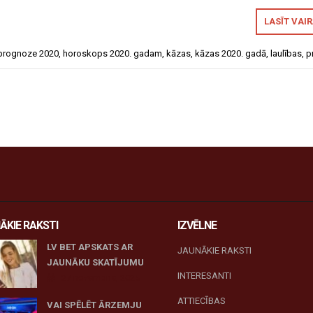
LASĪT VAI
 prognoze 2020
,
horoskops 2020. gadam
,
kāzas
,
kāzas 2020. gadā
,
laulības
,
p
ĀKIE RAKSTI
IZVĒLNE
LV BET APSKATS AR
JAUNĀKIE RAKSTI
JAUNĀKU SKATĪJUMU
INTERESANTI
27 novembris, 2025
ATTIECĪBAS
VAI SPĒLĒT ĀRZEMJU