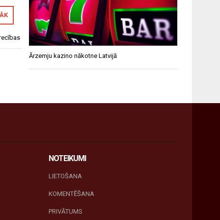
RĀK
recības
Ārzemju kazino nākotne Latvijā
NOTEIKUMI
LIETOŠANA
KOMENTĒŠANA
PRIVĀTUMS