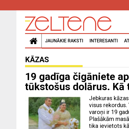
JAUNĀKIE RAKSTI
INTERESANTI
A
KĀZAS
19 gadīga čigāniete ap
tūkstošus dolārus. Kā 
Jebkuras kāzas 
visus rekordus. 
varoņi ir 19 ga
Plašākām masām
tika ievietots kā