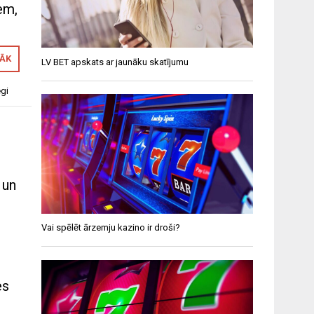
em,
RĀK
LV BET apskats ar jaunāku skatījumu
egi
 un
Vai spēlēt ārzemju kazino ir droši?
u
es