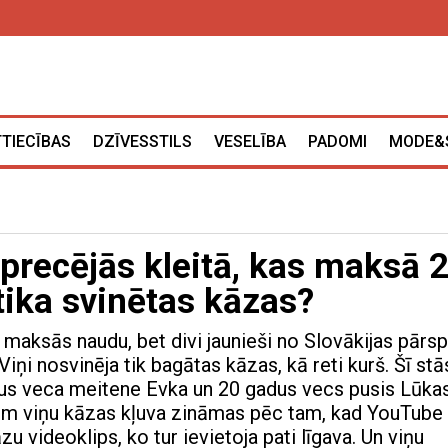
TTIECĪBAS
DZĪVESSTILS
VESELĪBA
PADOMI
MODE&
precējās kleitā, kas maksā 
tika svinētas kāzas?
maksās naudu, bet divi jaunieši no Slovākijas pārsp
Viņi nosvinēja tik bagātas kāzas, kā reti kurš. Šī stā
dus veca meitene Evka un 20 gadus vecs pusis Lūkas
 viņu kāzas kļuva zināmas pēc tam, kad YouTube
zu videoklips, ko tur ievietoja pati līgava. Un viņu