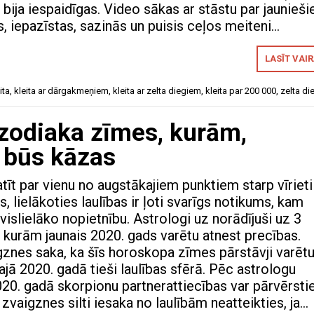
bija iespaidīgas. Video sākas ar stāstu par jaunieši
s, iepazīstas, sazinās un puisis ceļos meiteni…
LASĪT VAI
ita
,
kleita ar dārgakmeņiem
,
kleita ar zelta diegiem
,
kleita par 200 000
,
zelta di
 zodiaka zīmes, kurām,
 būs kāzas
tīt par vienu no augstākajiem punktiem starp vīrieti
s, lielākoties laulības ir ļoti svarīgs notikums, kam
r vislielāko nopietnību. Astrologi uz norādījuši uz 3
kurām jaunais 2020. gads varētu atnest precības.
znes saka, ka šīs horoskopa zīmes pārstāvji varēt
najā 2020. gadā tieši laulības sfērā. Pēc astrologu
20. gadā skorpionu partnerattiecības var pārvērsti
t zvaigznes silti iesaka no laulībām neatteikties, ja…