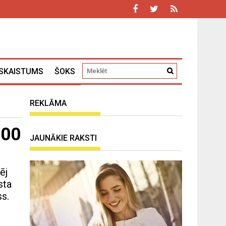
SKAISTUMS
ŠOKS
REKLĀMA
200
JAUNĀKIE RAKSTI
ēj
sta
s.