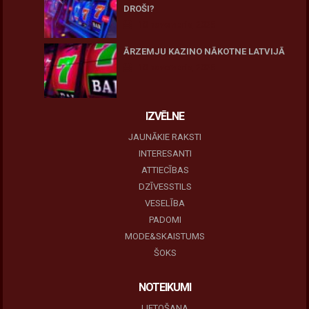
DROŠI?
10 novembris, 2025
ĀRZEMJU KAZINO NĀKOTNE LATVIJĀ
10 novembris, 2025
IZVĒLNE
JAUNĀKIE RAKSTI
INTERESANTI
ATTIECĪBAS
DZĪVESSTILS
VESELĪBA
PADOMI
MODE&SKAISTUMS
ŠOKS
NOTEIKUMI
LIETOŠANA