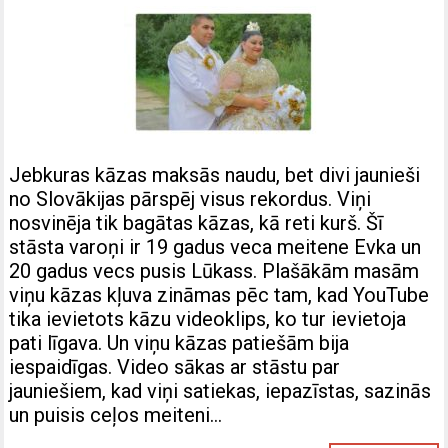
Jebkuras kāzas maksās naudu, bet divi jaunieši
no Slovākijas pārspēj visus rekordus. Viņi
nosvinēja tik bagātas kāzas, kā reti kurš. Šī
stāsta varoņi ir 19 gadus veca meitene Evka un
20 gadus vecs pusis Lūkass. Plašākām masām
viņu kāzas kļuva zināmas pēc tam, kad YouTube
tika ievietots kāzu videoklips, ko tur ievietoja
pati līgava. Un viņu kāzas patiešām bija
iespaidīgas. Video sākas ar stāstu par
jauniešiem, kad viņi satiekas, iepazīstas, sazinās
un puisis ceļos meiteni…