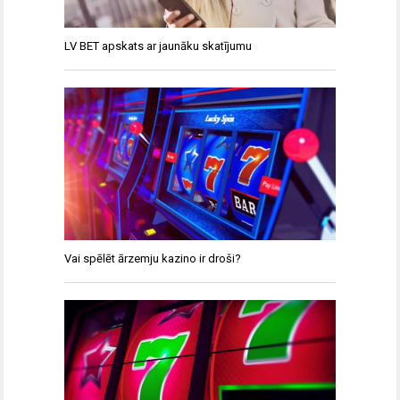
LV BET apskats ar jaunāku skatījumu
Vai spēlēt ārzemju kazino ir droši?