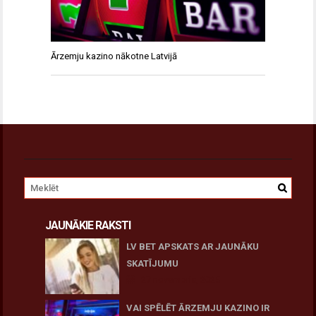
Ārzemju kazino nākotne Latvijā
JAUNĀKIE RAKSTI
LV BET APSKATS AR JAUNĀKU
SKATĪJUMU
27 novembris, 2025
VAI SPĒLĒT ĀRZEMJU KAZINO IR