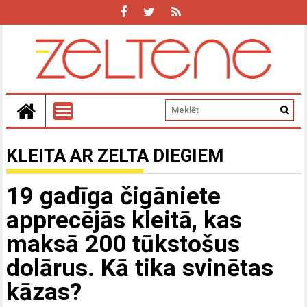
KLEITA AR ZELTA DIEGIEM
19 gadīga čigāniete
apprecējās kleitā, kas
maksā 200 tūkstošus
dolārus. Kā tika svinētas
kāzas?