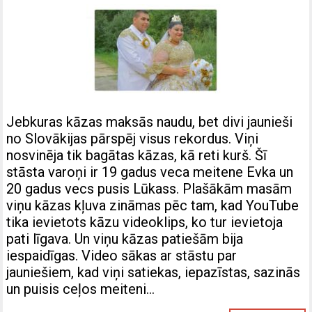
Jebkuras kāzas maksās naudu, bet divi jaunieši
no Slovākijas pārspēj visus rekordus. Viņi
nosvinēja tik bagātas kāzas, kā reti kurš. Šī
stāsta varoņi ir 19 gadus veca meitene Evka un
20 gadus vecs pusis Lūkass. Plašākām masām
viņu kāzas kļuva zināmas pēc tam, kad YouTube
tika ievietots kāzu videoklips, ko tur ievietoja
pati līgava. Un viņu kāzas patiešām bija
iespaidīgas. Video sākas ar stāstu par
jauniešiem, kad viņi satiekas, iepazīstas, sazinās
un puisis ceļos meiteni…