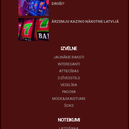
DROŠI?
10 novembris, 2025
ĀRZEMJU KAZINO NĀKOTNE LATVIJĀ
10 novembris, 2025
IZVĒLNE
JAUNĀKIE RAKSTI
INTERESANTI
ATTIECĪBAS
DZĪVESSTILS
VESELĪBA
PADOMI
MODE&SKAISTUMS
ŠOKS
NOTEIKUMI
LIETOŠANA