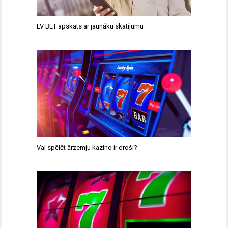
LV BET apskats ar jaunāku skatījumu
Vai spēlēt ārzemju kazino ir droši?