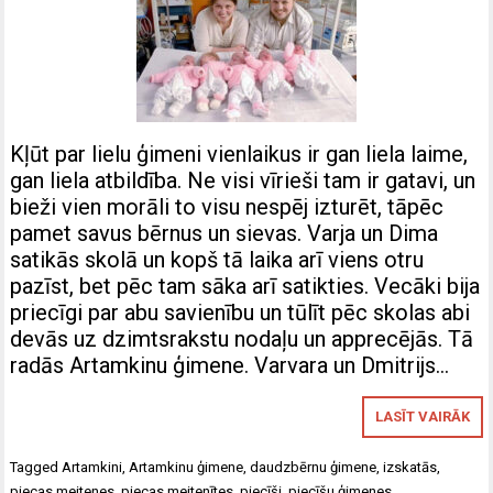
Kļūt par lielu ģimeni vienlaikus ir gan liela laime,
gan liela atbildība. Ne visi vīrieši tam ir gatavi, un
bieži vien morāli to visu nespēj izturēt, tāpēc
pamet savus bērnus un sievas. Varja un Dima
satikās skolā un kopš tā laika arī viens otru
pazīst, bet pēc tam sāka arī satikties. Vecāki bija
priecīgi par abu savienību un tūlīt pēc skolas abi
devās uz dzimtsrakstu nodaļu un apprecējās. Tā
radās Artamkinu ģimene. Varvara un Dmitrijs…
LASĪT VAIRĀK
Tagged
Artamkini
,
Artamkinu ģimene
,
daudzbērnu ģimene
,
izskatās
,
piecas meitenes
,
piecas meitenītes
,
piecīši
,
piecīšu ģimenes