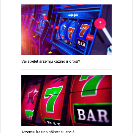
Vai spēlēt ārzemju kazino ir droši?
Ārzemju kazino nākotne Latvijā