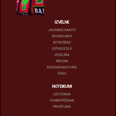
10 novembris, 2025
IZVĒLNE
JAUNĀKIE RAKSTI
INTERESANTI
ATTIECĪBAS
DZĪVESSTILS
VESELĪBA
PADOMI
MODE&SKAISTUMS
ŠOKS
NOTEIKUMI
LIETOŠANA
KOMENTĒŠANA
PRIVĀTUMS