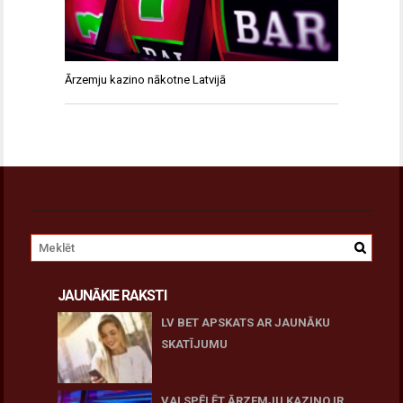
Ārzemju kazino nākotne Latvijā
JAUNĀKIE RAKSTI
LV BET APSKATS AR JAUNĀKU
SKATĪJUMU
27 novembris, 2025
VAI SPĒLĒT ĀRZEMJU KAZINO IR