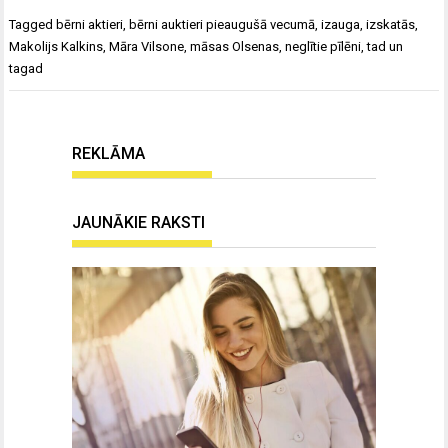
Tagged
bērni aktieri
,
bērni auktieri pieaugušā vecumā
,
izauga
,
izskatās
,
Makolijs Kalkins
,
Māra Vilsone
,
māsas Olsenas
,
neglītie pīlēni
,
tad un
tagad
REKLĀMA
JAUNĀKIE RAKSTI