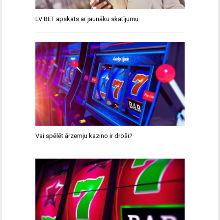
LV BET apskats ar jaunāku skatījumu
Vai spēlēt ārzemju kazino ir droši?