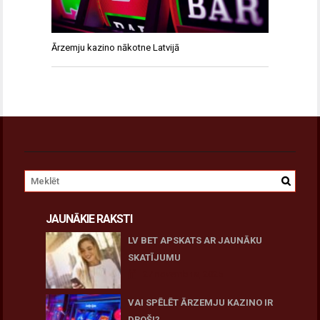
Ārzemju kazino nākotne Latvijā
JAUNĀKIE RAKSTI
LV BET APSKATS AR JAUNĀKU
SKATĪJUMU
27 novembris, 2025
VAI SPĒLĒT ĀRZEMJU KAZINO IR
DROŠI?