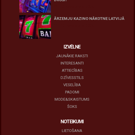
10 novembris, 2025
ĀRZEMJU KAZINO NĀKOTNE LATVIJĀ
10 novembris, 2025
IZVĒLNE
JAUNĀKIE RAKSTI
INTERESANTI
ATTIECĪBAS
DZĪVESSTILS
VESELĪBA
PADOMI
MODE&SKAISTUMS
ŠOKS
NOTEIKUMI
LIETOŠANA