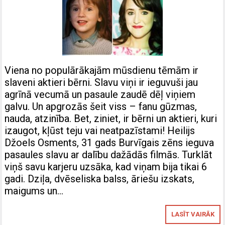
Viena no populārākajām mūsdienu tēmām ir
slaveni aktieri bērni. Slavu viņi ir ieguvuši jau
agrīnā vecumā un pasaule zaudē dēļ viņiem
galvu. Un apgrozās šeit viss – fanu gūzmas,
nauda, atzinība. Bet, ziniet, ir bērni un aktieri, kuri
izaugot, kļūst teju vai neatpazīstami! Heilijs
Džoels Osments, 31 gads Burvīgais zēns ieguva
pasaules slavu ar dalību dažādās filmās. Turklāt
viņš savu karjeru uzsāka, kad viņam bija tikai 6
gadi. Dziļa, dvēseliska balss, āriešu izskats,
maigums un…
LASĪT VAIRĀK