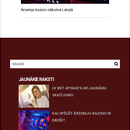
Ārzemju kazino nākotne Latvijā
JAUNĀKIE RAKSTI
LV BET APSKATS AR JAUNĀKU
SKATĪJUMU
27 novembris, 2025
VAI SPĒLĒT ĀRZEMJU KAZINO IR
DROŠI?
10 novembris, 2025