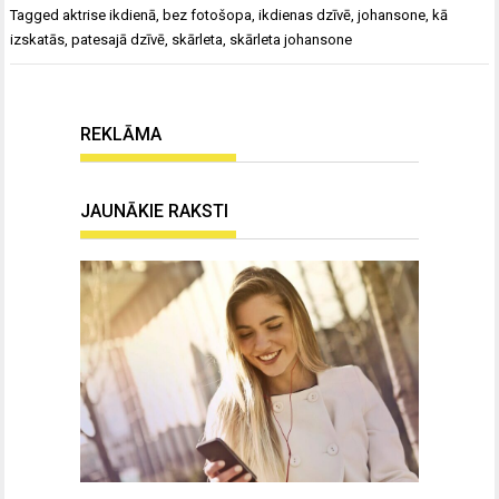
Tagged
aktrise ikdienā
,
bez fotošopa
,
ikdienas dzīvē
,
johansone
,
kā
izskatās
,
patesajā dzīvē
,
skārleta
,
skārleta johansone
REKLĀMA
JAUNĀKIE RAKSTI