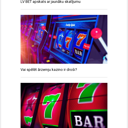
LV BET apskats ar jaunāku skatījumu
Vai spēlēt ārzemju kazino ir droši?