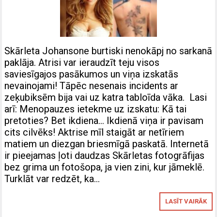
Skārleta Johansone burtiski nenokāpj no sarkanā
paklāja. Atrisi var ieraudzīt teju visos
saviesīgajos pasākumos un viņa izskatās
nevainojami! Tāpēc nesenais incidents ar
zeķubiksēm bija vai uz katra tabloīda vāka. Lasi
arī: Menopauzes ietekme uz izskatu: Kā tai
pretoties? Bet ikdiena… Ikdienā viņa ir pavisam
cits cilvēks! Aktrise mīl staigāt ar netīriem
matiem un diezgan briesmīgā paskatā. Internetā
ir pieejamas ļoti daudzas Skārletas fotogrāfijas
bez grima un fotošopa, ja vien zini, kur jāmeklē.
Turklāt var redzēt, ka…
LASĪT VAIRĀK