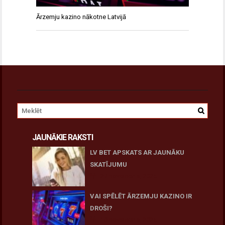
Ārzemju kazino nākotne Latvijā
JAUNĀKIE RAKSTI
LV BET APSKATS AR JAUNĀKU
SKATĪJUMU
27 novembris, 2025
VAI SPĒLĒT ĀRZEMJU KAZINO IR
DROŠI?
10 novembris, 2025