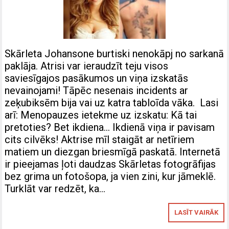
Skārleta Johansone burtiski nenokāpj no sarkanā
paklāja. Atrisi var ieraudzīt teju visos
saviesīgajos pasākumos un viņa izskatās
nevainojami! Tāpēc nesenais incidents ar
zeķubiksēm bija vai uz katra tabloīda vāka. Lasi
arī: Menopauzes ietekme uz izskatu: Kā tai
pretoties? Bet ikdiena… Ikdienā viņa ir pavisam
cits cilvēks! Aktrise mīl staigāt ar netīriem
matiem un diezgan briesmīgā paskatā. Internetā
ir pieejamas ļoti daudzas Skārletas fotogrāfijas
bez grima un fotošopa, ja vien zini, kur jāmeklē.
Turklāt var redzēt, ka…
LASĪT VAIRĀK