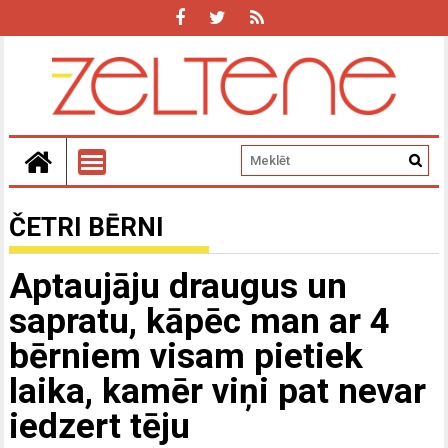
ČETRI BĒRNI
Aptaujāju draugus un
sapratu, kāpēc man ar 4
bērniem visam pietiek
laika, kamēr viņi pat nevar
iedzert tēju