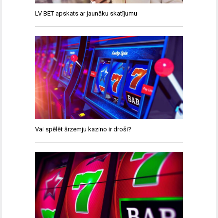
LV BET apskats ar jaunāku skatījumu
Vai spēlēt ārzemju kazino ir droši?