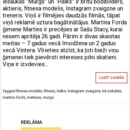
iesaukas “Murgs” un “Halks” ir britu bodibilders,
aktieris, fitnesa modelis, Instagram zvaigzne un
treneris. Viņš ir filmējies daudzās filmās, tāpat
viņš reklamē uztura bagātinātājus. Martina Forda
ģimene Martins ir precējies ar Sašu Stacy, kurai
nesem apritēja 26 gadi. Pārim ir divas skaistas
meitas – 7 gadus vecā Imodžena un 2 gadus
vecā Vintera. Vīrieties atzīst, ka ļoti bieži viņu
ģimenei tiek pievērsti intereses pilni skatieni.
Viņa ir izvdevies…
LASĪT VAIRĀK
Tagged
fitnesa modelis
,
fitness
,
halks
,
Instagram zvaigzne
,
kā izskatās
,
martins fords
,
meitiņas
,
murgs
REKLĀMA