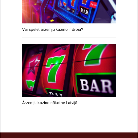
Vai spēlēt ārzemju kazino ir droši?
Ārzemju kazino nākotne Latvijā