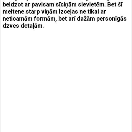
beidzot ar pavisam sīciņām sievietēm. Bet šī
meitene starp viņām izceļas ne tikai ar
neticamām formām, bet arī dažām personīgās
dzves detaļām.