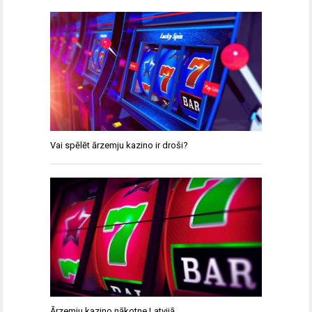
Vai spēlēt ārzemju kazino ir droši?
Ārzemju kazino nākotne Latvijā