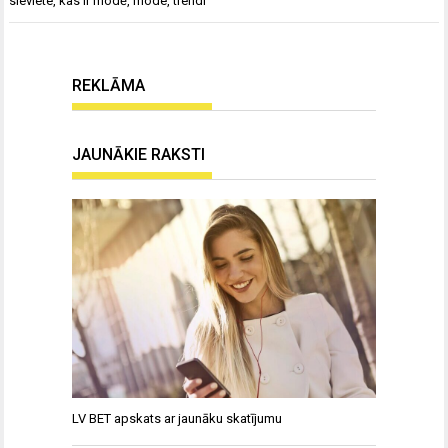
sieviete
,
kas ir modē
,
mode
,
trendi
REKLĀMA
JAUNĀKIE RAKSTI
LV BET apskats ar jaunāku skatījumu