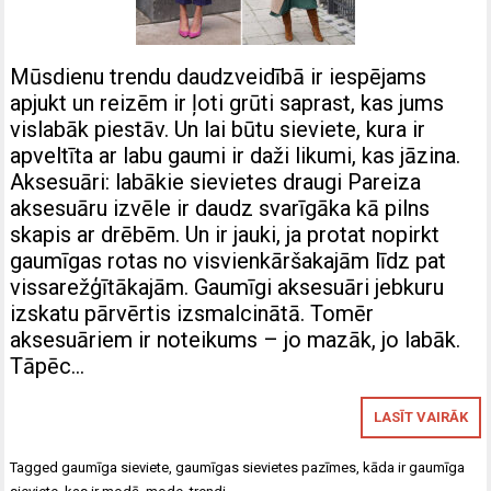
Mūsdienu trendu daudzveidībā ir iespējams
apjukt un reizēm ir ļoti grūti saprast, kas jums
vislabāk piestāv. Un lai būtu sieviete, kura ir
apveltīta ar labu gaumi ir daži likumi, kas jāzina.
Aksesuāri: labākie sievietes draugi Pareiza
aksesuāru izvēle ir daudz svarīgāka kā pilns
skapis ar drēbēm. Un ir jauki, ja protat nopirkt
gaumīgas rotas no visvienkāršakajām līdz pat
vissarežģītākajām. Gaumīgi aksesuāri jebkuru
izskatu pārvērtis izsmalcinātā. Tomēr
aksesuāriem ir noteikums – jo mazāk, jo labāk.
Tāpēc…
LASĪT VAIRĀK
Tagged
gaumīga sieviete
,
gaumīgas sievietes pazīmes
,
kāda ir gaumīga