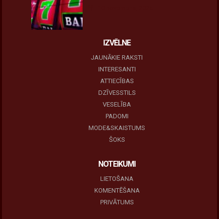
10 novembris, 2025
IZVĒLNE
JAUNĀKIE RAKSTI
INTERESANTI
ATTIECĪBAS
DZĪVESSTILS
VESELĪBA
PADOMI
MODE&SKAISTUMS
ŠOKS
NOTEIKUMI
LIETOŠANA
KOMENTĒŠANA
PRIVĀTUMS