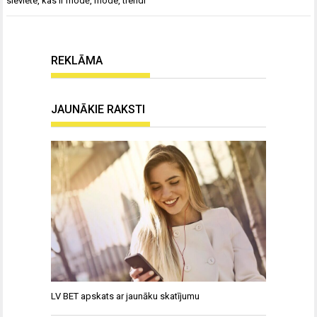
sieviete
,
kas ir modē
,
mode
,
trendi
REKLĀMA
JAUNĀKIE RAKSTI
LV BET apskats ar jaunāku skatījumu