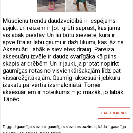
Mūsdienu trendu daudzveidībā ir iespējams
apjukt un reizēm ir ļoti grūti saprast, kas jums
vislabāk piestāv. Un lai būtu sieviete, kura ir
apveltīta ar labu gaumi ir daži likumi, kas jāzina.
Aksesuāri: labākie sievietes draugi Pareiza
aksesuāru izvēle ir daudz svarīgāka kā pilns
skapis ar drēbēm. Un ir jauki, ja protat nopirkt
gaumīgas rotas no visvienkāršakajām līdz pat
vissarežģītākajām. Gaumīgi aksesuāri jebkuru
izskatu pārvērtis izsmalcinātā. Tomēr
aksesuāriem ir noteikums – jo mazāk, jo labāk.
Tāpēc…
LASĪT VAIRĀK
Tagged
gaumīga sieviete
,
gaumīgas sievietes pazīmes
,
kāda ir gaumīga