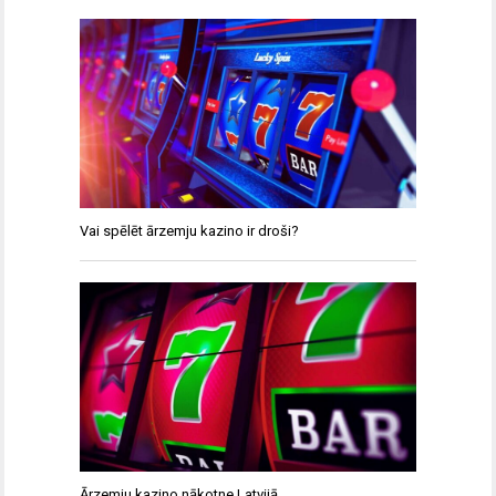
Vai spēlēt ārzemju kazino ir droši?
Ārzemju kazino nākotne Latvijā