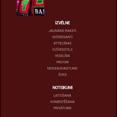
10 novembris, 2025
IZVĒLNE
JAUNĀKIE RAKSTI
INTERESANTI
ATTIECĪBAS
DZĪVESSTILS
VESELĪBA
PADOMI
MODE&SKAISTUMS
ŠOKS
NOTEIKUMI
LIETOŠANA
KOMENTĒŠANA
PRIVĀTUMS