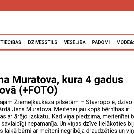
TTIECĪBAS
DZĪVESSTILS
VESELĪBA
PADOMI
MODE&
ana Muratova, kura 4 gadus
šovā (+FOTO)
kajām Ziemeļkaukāza pilsētām – Stavropolē, dzīvo
rdā Jana Muratova. Meitenei jau kopš bērnības ir
s ar ārējo izskatu.. Kad viņa piedzima, meitenītei b
i savlaicīgi nepamanīja. Un viņas dzīve lielākoties bi
 laikā bērni ar meiteni negribēja draudzēties un vi