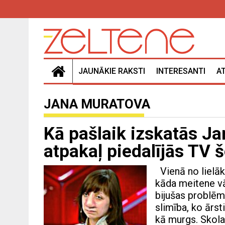
JAUNĀKIE RAKSTI
INTERESANTI
A
JANA MURATOVA
Kā pašlaik izskatās J
atpakaļ piedalījās TV 
Vienā no lielā
kāda meitene vā
bijušas problēma
slimība, ko ārst
kā murgs. Skolas