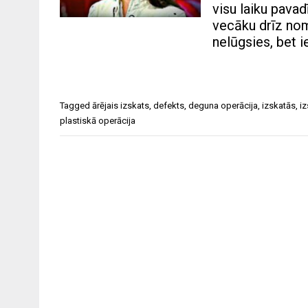
visu laiku pava
vecāku drīz nomi
nelūgsies, bet 
Tagged
ārējais izskats
,
defekts
,
deguna operācija
,
izskatās
,
iz
plastiskā operācija