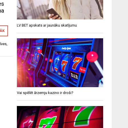
es
ņa
LV BET apskats ar jaunāku skatījumu
RĀK
īves
,
Vai spēlēt ārzemju kazino ir droši?