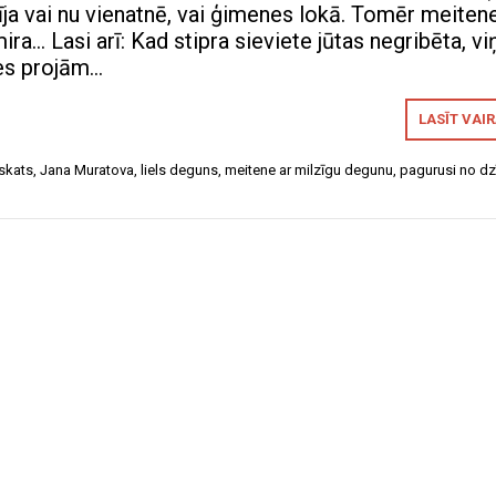
dīja vai nu vienatnē, vai ģimenes lokā. Tomēr meiten
ra… Lasi arī: Kad stipra sieviete jūtas negribēta, vi
ies projām…
LASĪT VAI
skats
,
Jana Muratova
,
liels deguns
,
meitene ar milzīgu degunu
,
pagurusi no dz