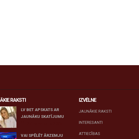
ĀKIE RAKSTI
IZVĒLNE
LV BET APSKATS AR
JAUNĀKIE RAKSTI
JAUNĀKU SKATĪJUMU
INTERESANTI
27 novembris, 2025
ATTIECĪBAS
VAI SPĒLĒT ĀRZEMJU